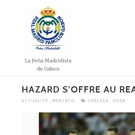
Aller
au
contenu
La Peña Madridista
du Gabon
HAZARD S’OFFRE AU RE
,
ACTUALITÉ
MERCATO
CHELSEA
,
EDEN
...