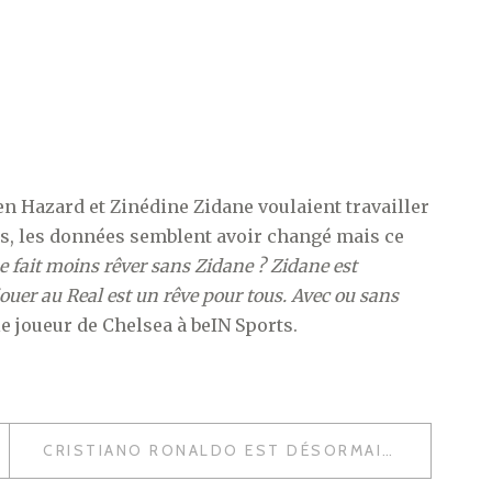
en Hazard et Zinédine Zidane voulaient travailler
is, les données semblent avoir changé mais ce
e fait moins rêver sans Zidane ? Zidane est
 jouer au Real est un rêve pour tous. Avec ou sans
le joueur de Chelsea à beIN Sports.
CRISTIANO RONALDO EST DÉSORMAIS UN JOUEUR DE LA JUVENTUS TURIN ! (OFFICIEL)