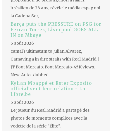
proposition de prolongation à l'ailier
brésilien de 26 ans, révèle le média espagnol
la Cadena Ser, ...
Barça puts the PRESSURE on PSG for
Ferran Torres, Liverpool GOES ALL
IN on Mbaye
5 août 2026
Yamal's ultimatum to Julian Alvarez,
Camavinga in dire straits with Real Madrid |
JT Foot Mercato. Foot Mercato•45K views.
New. Auto-dubbed.
Kylian Mbappé et Ester Exposito
officialisent leur relation - La
Libre.be
5 août 2026
Le joueur du Real Madrid a partagé des
photos de moments complices avec la
vedette de la série "Élite".