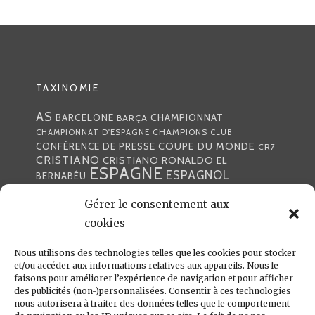
ARTICLES
TAXINOMIE
AS
CHAMPIONNAT
BARCELONE
BARÇA
CHAMPIONS
CHAMPIONNAT D'ESPAGNE
CLUB
COUPE DU MONDE
CONFÉRENCE DE PRESSE
CR7
CRISTIANO
CRISTIANO RONALDO
EL
ESPAGNE
ESPAGNOL
BERNABÉU
GABON
FOOTBALL
FRANCE
GARETH BALE
LIGA
Gérer le consentement aux
JULEN LOPETEGUI
KARIM BENZÉMA
JOURNÉE
LIGUE DES CHAMPIONS
LUKA
cookies
LIGUE
MADRID
MADRILÈNE
MODRIĆ
MARCA
Nous utilisons des technologies telles que les cookies pour stocker
MARCELO
MADRILÈNES
MERCATO
et/ou accéder aux informations relatives aux appareils. Nous le
MERENGUES
PRESSE
MERENGUE
PORTUGAL
REAL
REAL
faisons pour améliorer l’expérience de navigation et pour afficher
PRESSE MADRILÈNE
des publicités (non-)personnalisées. Consentir à ces technologies
MADRID
RONALDO
nous autorisera à traiter des données telles que le comportement
SANTIAGO SOLARI