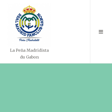
Aller
au
contenu
La Peña Madridista
du Gabon