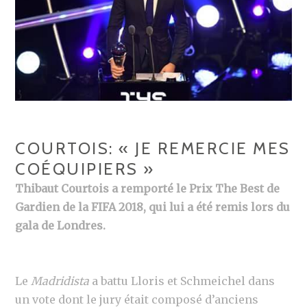
COURTOIS: « JE REMERCIE MES
COÉQUIPIERS »
Thibaut Courtois a remporté le Prix The Best de
Gardien de la FIFA 2018, qui lui a été remis lors du
gala de Londres.
Le
Madridista
a battu Lloris et Schmeichel dans
un vote dont le jury était composé d’anciens