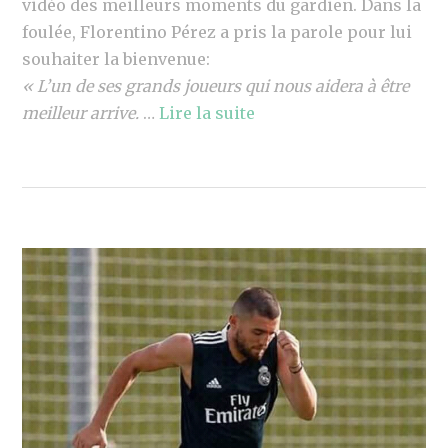
vidéo des meilleurs moments du gardien. Dans la
foulée, Florentino Pérez a pris la parole pour lui
souhaiter la bienvenue:
« L’un de ses grands joueurs qui nous aidera à être
meilleur arrive.
…
Lire la suite