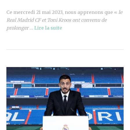
Ce mercredi 21 mai 2023, nous apprenons que «
le
Real Madrid CF et Toni Kroos ont convenu de
prolonger
…
Lire la suite