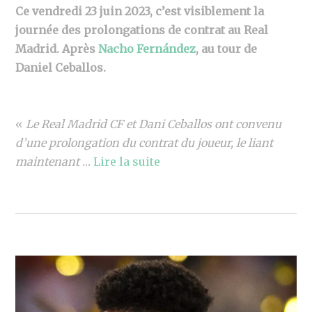
Ce vendredi 23 juin 2023, c’est visiblement la
journée des prolongations de contrat au Real
Madrid. Après
Nacho Fernández
, au tour de
Daniel Ceballos.
«
Le Real Madrid CF et Dani Ceballos ont convenu
d’une prolongation du contrat du joueur, le liant
maintenant
…
Lire la suite