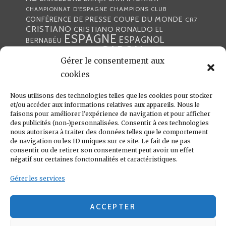
CHAMPIONS
CHAMPIONNAT D'ESPAGNE
CLUB
COUPE DU MONDE
CONFÉRENCE DE PRESSE
CR7
CRISTIANO
CRISTIANO RONALDO
EL
ESPAGNE
ESPAGNOL
BERNABÉU
GABON
FOOTBALL
FRANCE
GARETH BALE
Gérer le consentement aux
LIGA
JULEN LOPETEGUI
KARIM BENZÉMA
JOURNÉE
LIGUE DES CHAMPIONS
cookies
LUKA
LIGUE
MADRID
MADRILÈNE
MODRIĆ
MARCA
Nous utilisons des technologies telles que les cookies pour stocker
MARCELO
MADRILÈNES
MERCATO
et/ou accéder aux informations relatives aux appareils. Nous le
MERENGUES
PRESSE
MERENGUE
PORTUGAL
REAL
REAL
faisons pour améliorer l’expérience de navigation et pour afficher
PRESSE MADRILÈNE
des publicités (non-)personnalisées. Consentir à ces technologies
MADRID
RONALDO
nous autorisera à traiter des données telles que le comportement
SANTIAGO SOLARI
de navigation ou les ID uniques sur ce site. Le fait de ne pas
UEFA
ZIDANE
ZINÉDINE
ZINÉDINE ZIDANE
consentir ou de retirer son consentement peut avoir un effet
négatif sur certaines fonctonnalités et caractéristiques.
LIENS UTILES
Gérer les services
REAL MADRID
CONDITIONS GÉNÉRALES
POLITIQUE DE COOKIES (UE)
ACCEPTER