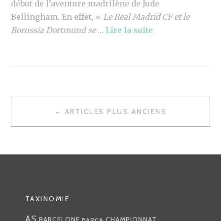
début de l’aventure madrilène de Jude
Bellingham. En effet, «
Le Real Madrid CF et le
Borussia Dortmund se
…
Lire la suite
NAVIGATION
← ARTICLES PLUS ANCIENS
DES
ARTICLES
TAXINOMIE
AS
CHAMPIONNAT
BARCELONE
BARÇA