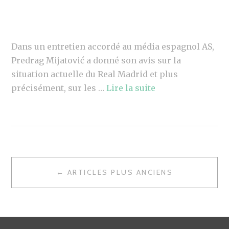
Dans un entretien accordé au média espagnol AS,
Predrag Mijatović a donné son avis sur la
situation actuelle du Real Madrid et plus
précisément, sur les …
Lire la suite
NAVIGATION
← ARTICLES PLUS ANCIENS
DES
ARTICLES