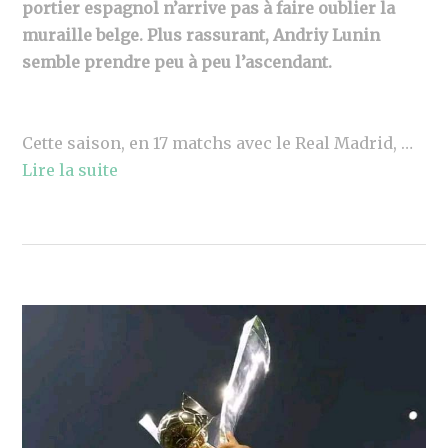
portier espagnol n’arrive pas à faire oublier la
muraille belge. Plus rassurant, Andriy Lunin
semble prendre peu à peu l’ascendant.
Cette saison, en 17 matchs avec le Real Madrid, …
Lire la suite