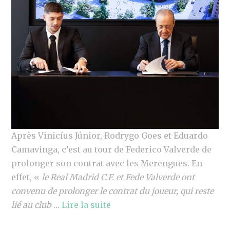
Après Vinicíus Júnior, Rodrygo Goes et Eduardo
Camavinga, c’est au tour de Federico Valverde de
prolonger son contrat avec les Merengues. En
effet, «
le Real Madrid C.F. et Fede Valverde ont
convenu de prolonger le contrat du joueur, qui reste
lié au club
…
Lire la suite