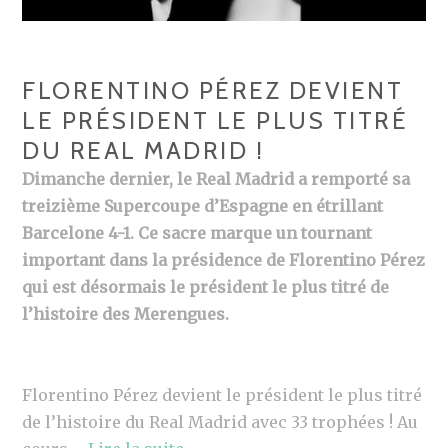
FLORENTINO PÉREZ DEVIENT
LE PRÉSIDENT LE PLUS TITRÉ
DU REAL MADRID !
Dimanche dernier, le Real Madrid a remporté sa
treizième Supercoupe d’Espagne en étrillant
Barcelone 4-1. Ce sacre marque un tournant
important dans la présidence de Florentino Pérez
qui est désormais le président le plus titré de
l’histoire des Merengues.
Florentino Pérez devient le président le plus titré
de l’histoire du Real Madrid avec 33 trophées ! Au