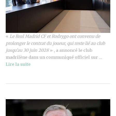
«
Le Real Madrid CF et Rodrygo ont convenu de
prolonger le contrat du joueur, qui reste lié au club
jusqu’au 30 juin 2028
» , a annoncé le club
madrilène dans un communiqué officiel sur …
Lire la suite