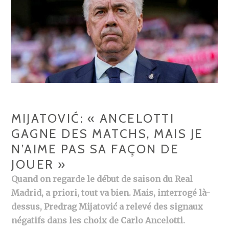
MIJATOVIĆ: « ANCELOTTI
GAGNE DES MATCHS, MAIS JE
N’AIME PAS SA FAÇON DE
JOUER »
Quand on regarde le début de saison du Real
Madrid, a priori, tout va bien. Mais, interrogé là-
dessus, Predrag Mijatović a relevé des signaux
négatifs dans les choix de Carlo Ancelotti.