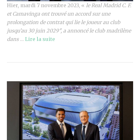
Hier, mardi 7 novembre 2023, «
le Real Madrid C. F.
et Camavinga ont trouvé un accord sur une
prolongation de contrat qui lie le joueur au club
jusqu’au 30 juin 2029″, a annoncé le club madrilène
dans
…
Lire la suite