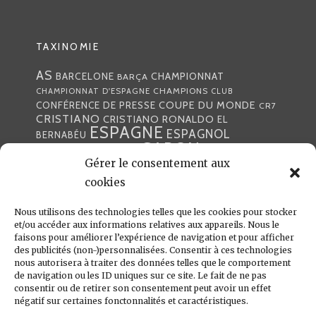
TAXINOMIE
AS
CHAMPIONNAT
BARCELONE
BARÇA
CHAMPIONS
CHAMPIONNAT D'ESPAGNE
CLUB
COUPE DU MONDE
CONFÉRENCE DE PRESSE
CR7
CRISTIANO
CRISTIANO RONALDO
EL
ESPAGNE
ESPAGNOL
BERNABÉU
GABON
FOOTBALL
FRANCE
GARETH BALE
Gérer le consentement aux
LIGA
JULEN LOPETEGUI
KARIM BENZÉMA
JOURNÉE
LIGUE DES CHAMPIONS
cookies
LUKA
LIGUE
MADRID
MADRILÈNE
MODRIĆ
MARCA
Nous utilisons des technologies telles que les cookies pour stocker
MARCELO
MADRILÈNES
MERCATO
et/ou accéder aux informations relatives aux appareils. Nous le
MERENGUES
PRESSE
MERENGUE
PORTUGAL
REAL
REAL
faisons pour améliorer l’expérience de navigation et pour afficher
PRESSE MADRILÈNE
des publicités (non-)personnalisées. Consentir à ces technologies
MADRID
RONALDO
nous autorisera à traiter des données telles que le comportement
SANTIAGO SOLARI
de navigation ou les ID uniques sur ce site. Le fait de ne pas
UEFA
ZIDANE
ZINÉDINE
ZINÉDINE ZIDANE
consentir ou de retirer son consentement peut avoir un effet
négatif sur certaines fonctonnalités et caractéristiques.
LIENS UTILES