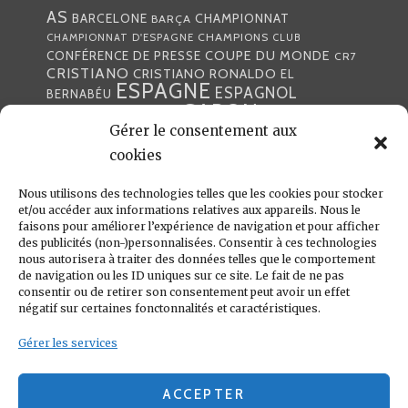
AS
CHAMPIONNAT
BARCELONE
BARÇA
CHAMPIONS
CHAMPIONNAT D'ESPAGNE
CLUB
COUPE DU MONDE
CONFÉRENCE DE PRESSE
CR7
CRISTIANO
CRISTIANO RONALDO
EL
ESPAGNE
ESPAGNOL
BERNABÉU
GABON
FOOTBALL
FRANCE
GARETH BALE
LIGA
Gérer le consentement aux
JULEN LOPETEGUI
KARIM BENZÉMA
JOURNÉE
LIGUE DES CHAMPIONS
LUKA
cookies
LIGUE
MADRID
MADRILÈNE
MODRIĆ
MARCA
Nous utilisons des technologies telles que les cookies pour stocker
MARCELO
MADRILÈNES
MERCATO
et/ou accéder aux informations relatives aux appareils. Nous le
MERENGUES
PRESSE
MERENGUE
PORTUGAL
REAL
REAL
faisons pour améliorer l’expérience de navigation et pour afficher
PRESSE MADRILÈNE
des publicités (non-)personnalisées. Consentir à ces technologies
MADRID
RONALDO
nous autorisera à traiter des données telles que le comportement
SANTIAGO SOLARI
de navigation ou les ID uniques sur ce site. Le fait de ne pas
UEFA
ZIDANE
ZINÉDINE
ZINÉDINE ZIDANE
consentir ou de retirer son consentement peut avoir un effet
négatif sur certaines fonctonnalités et caractéristiques.
LIENS UTILES
Gérer les services
REAL MADRID
CONDITIONS GÉNÉRALES
POLITIQUE DE COOKIES (UE)
ACCEPTER