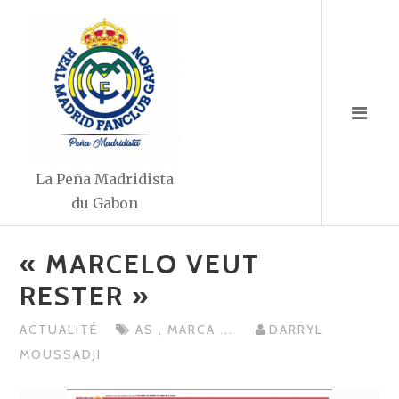
Aller
au
contenu
La Peña Madridista
du Gabon
« MARCELO VEUT
RESTER »
ACTUALITÉ
AS
,
MARCA
...
DARRYL
MOUSSADJI