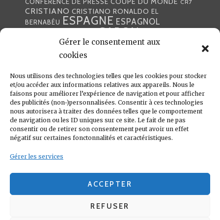
COUPE DU MONDE
CONFÉRENCE DE PRESSE
CR7
CRISTIANO
CRISTIANO RONALDO
EL
ESPAGNE
ESPAGNOL
BERNABÉU
GABON
FOOTBALL
FRANCE
GARETH BALE
LIGA
Gérer le consentement aux
JULEN LOPETEGUI
KARIM BENZÉMA
JOURNÉE
LIGUE DES CHAMPIONS
LUKA
cookies
LIGUE
MADRID
MADRILÈNE
MODRIĆ
MARCA
Nous utilisons des technologies telles que les cookies pour stocker
MARCELO
MADRILÈNES
MERCATO
et/ou accéder aux informations relatives aux appareils. Nous le
MERENGUES
PRESSE
MERENGUE
PORTUGAL
REAL
REAL
faisons pour améliorer l’expérience de navigation et pour afficher
PRESSE MADRILÈNE
des publicités (non-)personnalisées. Consentir à ces technologies
MADRID
RONALDO
nous autorisera à traiter des données telles que le comportement
SANTIAGO SOLARI
de navigation ou les ID uniques sur ce site. Le fait de ne pas
UEFA
ZIDANE
ZINÉDINE
ZINÉDINE ZIDANE
consentir ou de retirer son consentement peut avoir un effet
négatif sur certaines fonctonnalités et caractéristiques.
LIENS UTILES
Gérer les services
REAL MADRID
CONDITIONS GÉNÉRALES
POLITIQUE DE COOKIES (UE)
ACCEPTER
REFUSER