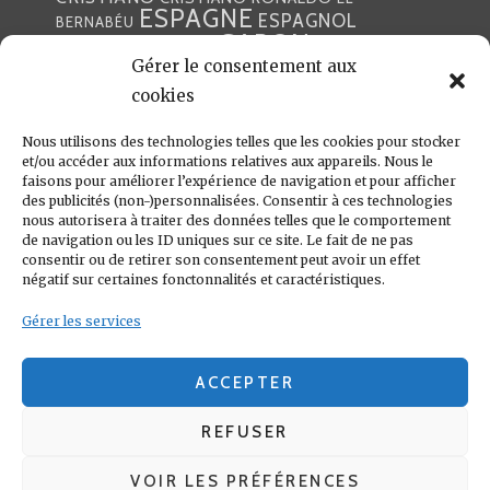
ESPAGNE
ESPAGNOL
BERNABÉU
GABON
FOOTBALL
FRANCE
GARETH BALE
Gérer le consentement aux
LIGA
JULEN LOPETEGUI
KARIM BENZÉMA
JOURNÉE
LIGUE DES CHAMPIONS
cookies
LUKA
LIGUE
MADRID
MADRILÈNE
MODRIĆ
MARCA
Nous utilisons des technologies telles que les cookies pour stocker
MARCELO
MADRILÈNES
MERCATO
et/ou accéder aux informations relatives aux appareils. Nous le
MERENGUES
PRESSE
MERENGUE
PORTUGAL
REAL
REAL
faisons pour améliorer l’expérience de navigation et pour afficher
PRESSE MADRILÈNE
des publicités (non-)personnalisées. Consentir à ces technologies
MADRID
RONALDO
nous autorisera à traiter des données telles que le comportement
SANTIAGO SOLARI
de navigation ou les ID uniques sur ce site. Le fait de ne pas
UEFA
ZIDANE
ZINÉDINE
ZINÉDINE ZIDANE
consentir ou de retirer son consentement peut avoir un effet
négatif sur certaines fonctonnalités et caractéristiques.
LIENS UTILES
Gérer les services
REAL MADRID
CONDITIONS GÉNÉRALES
POLITIQUE DE COOKIES (UE)
ACCEPTER
REFUSER
VOIR LES PRÉFÉRENCES