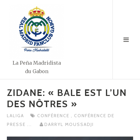
Aller
au
contenu
La Peña Madridista
du Gabon
ZIDANE: « BALE EST L’UN
DES NÔTRES »
LALIGA
CONFÉRENCE
,
CONFÉRENCE DE
PRESSE
...
DARRYL MOUSSADJI