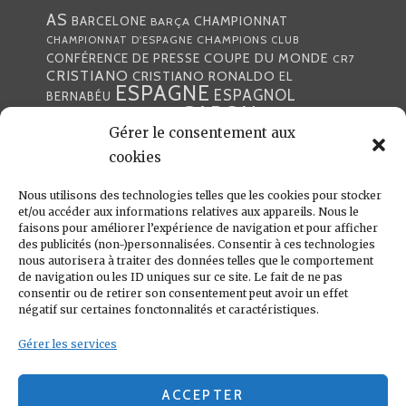
AS
CHAMPIONNAT
BARCELONE
BARÇA
CHAMPIONS
CHAMPIONNAT D'ESPAGNE
CLUB
COUPE DU MONDE
CONFÉRENCE DE PRESSE
CR7
CRISTIANO
CRISTIANO RONALDO
EL
ESPAGNE
ESPAGNOL
BERNABÉU
GABON
FOOTBALL
FRANCE
GARETH BALE
Gérer le consentement aux
LIGA
JULEN LOPETEGUI
KARIM BENZÉMA
JOURNÉE
LIGUE DES CHAMPIONS
cookies
LUKA
LIGUE
MADRID
MADRILÈNE
MODRIĆ
MARCA
Nous utilisons des technologies telles que les cookies pour stocker
MARCELO
MADRILÈNES
MERCATO
et/ou accéder aux informations relatives aux appareils. Nous le
MERENGUES
PRESSE
MERENGUE
PORTUGAL
REAL
REAL
faisons pour améliorer l’expérience de navigation et pour afficher
PRESSE MADRILÈNE
des publicités (non-)personnalisées. Consentir à ces technologies
MADRID
RONALDO
nous autorisera à traiter des données telles que le comportement
SANTIAGO SOLARI
de navigation ou les ID uniques sur ce site. Le fait de ne pas
UEFA
ZIDANE
ZINÉDINE
ZINÉDINE ZIDANE
consentir ou de retirer son consentement peut avoir un effet
négatif sur certaines fonctonnalités et caractéristiques.
LIENS UTILES
Gérer les services
REAL MADRID
CONDITIONS GÉNÉRALES
POLITIQUE DE COOKIES (UE)
ACCEPTER