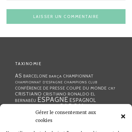
TAXINOMIE
AS
CHAMPIONNAT
BARCELONE
BARÇA
CHAMPIONS
CHAMPIONNAT D'ESPAGNE
CLUB
COUPE DU MONDE
CONFÉRENCE DE PRESSE
CR7
CRISTIANO
CRISTIANO RONALDO
EL
ESPAGNE
ESPAGNOL
BERNABÉU
GABON
FOOTBALL
FRANCE
GARETH BALE
Gérer le consentement aux
LIGA
JULEN LOPETEGUI
KARIM BENZÉMA
JOURNÉE
LIGUE DES CHAMPIONS
cookies
LUKA
LIGUE
MADRID
MADRILÈNE
MODRIĆ