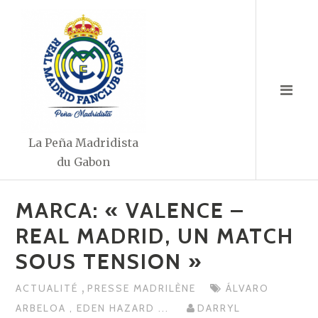
Aller
au
contenu
La Peña Madridista
du Gabon
MARCA: « VALENCE –
REAL MADRID, UN MATCH
SOUS TENSION »
,
ACTUALITÉ
PRESSE MADRILÈNE
ÁLVARO
ARBELOA
,
EDEN HAZARD
...
DARRYL