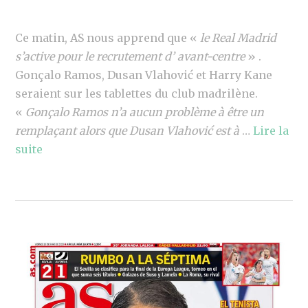
Ce matin, AS nous apprend que «
le Real Madrid
s’active pour le recrutement d’ avant-centre
» .
Gonçalo Ramos, Dusan Vlahović et Harry Kane
seraient sur les tablettes du club madrilène.
«
Gonçalo Ramos n’a aucun problème à être un
remplaçant alors que Dusan Vlahović est à
…
Lire la
suite