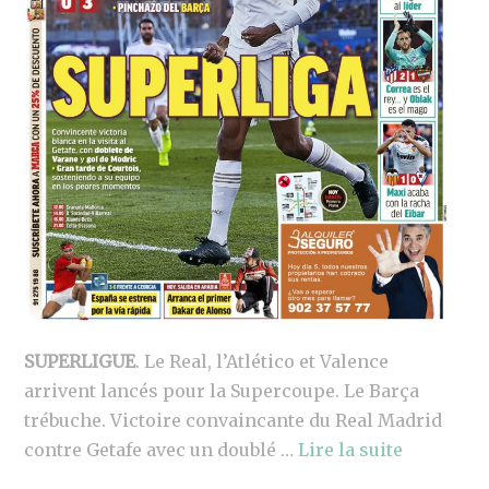
SUPERLIGUE
. Le Real, l’Atlético et Valence
arrivent lancés pour la Supercoupe. Le Barça
trébuche. Victoire convaincante du Real Madrid
contre Getafe avec un doublé …
Lire la suite