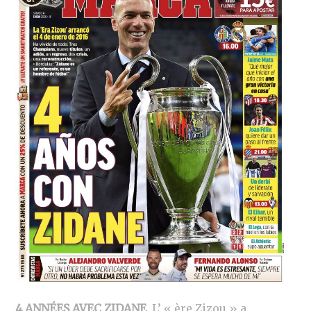
4 ANNÉES AVEC ZIDANE
. L’ « ère Zizou » a