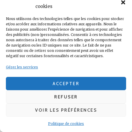
cookies
Nous utilisons des technologies telles que les cookies pour stocker
et/ou accéder aux informations relatives aux appareils. Nous le
faisons pour améliorer l’expérience de navigation et pour afficher
des publicités (non-)personnalisées. Consentir à ces technologies
nous autorisera à traiter des données telles que le comportement
de navigation ou les ID uniques sur ce site. Le fait de ne pas
RECRUES, NON MERCI
. Le français croit qu’il a un
consentir ou de retirer son consentement peut avoir un effet
groupe suffisant pour lutter tous les titres sans
négatif sur certaines fonctonnalités et caractéristiques.
avoir recours au mercato hivernal.
Gérer les services
ACCEPTER
REFUSER
VOIR LES PRÉFÉRENCES
Politique de cookies