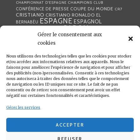
CHAMPIONS
CHAMPIONNAT D'ESPAGNE
CLUB
COUPE DU MONDE
CONFÉRENCE DE PRESSE
CR7
CRISTIANO
CRISTIANO RONALDO
EL
ESPAGNE
ESPAGNOL
BERNABÉU
GABON
FOOTBALL
FRANCE
GARETH BALE
Gérer le consentement aux
LIGA
JULEN LOPETEGUI
KARIM BENZÉMA
JOURNÉE
LIGUE DES CHAMPIONS
cookies
LUKA
LIGUE
MADRID
MADRILÈNE
MODRIĆ
MARCA
Nous utilisons des technologies telles que les cookies pour stocker
MARCELO
MADRILÈNES
MERCATO
et/ou accéder aux informations relatives aux appareils. Nous le
MERENGUES
PRESSE
MERENGUE
PORTUGAL
REAL
REAL
faisons pour améliorer l’expérience de navigation et pour afficher
PRESSE MADRILÈNE
des publicités (non-)personnalisées. Consentir à ces technologies
MADRID
RONALDO
nous autorisera à traiter des données telles que le comportement
SANTIAGO SOLARI
de navigation ou les ID uniques sur ce site. Le fait de ne pas
UEFA
ZIDANE
ZINÉDINE
ZINÉDINE ZIDANE
consentir ou de retirer son consentement peut avoir un effet
négatif sur certaines fonctonnalités et caractéristiques.
LIENS UTILES
Gérer les services
REAL MADRID
CONDITIONS GÉNÉRALES
POLITIQUE DE COOKIES (UE)
ACCEPTER
REFUSER