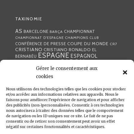
TAXINOMIE
AS
CHAMPIONNAT
BARCELONE
BARÇA
CHAMPIONS
CHAMPIONNAT D'ESPAGNE
CLUB
COUPE DU MONDE
CONFÉRENCE DE PRESSE
CR7
CRISTIANO
CRISTIANO RONALDO
EL
ESPAGNE
ESPAGNOL
BERNABÉU
GABON
FOOTBALL
FRANCE
GARETH BALE
Gérer le consentement aux
LIGA
JULEN LOPETEGUI
KARIM BENZÉMA
JOURNÉE
LIGUE DES CHAMPIONS
cookies
LUKA
LIGUE
MADRID
MADRILÈNE
MODRIĆ
MARCA
Nous utilisons des technologies telles que les cookies pour stocker
MARCELO
MADRILÈNES
MERCATO
et/ou accéder aux informations relatives aux appareils. Nous le
MERENGUES
PRESSE
MERENGUE
PORTUGAL
REAL
REAL
faisons pour améliorer l’expérience de navigation et pour afficher
PRESSE MADRILÈNE
des publicités (non-)personnalisées. Consentir à ces technologies
MADRID
RONALDO
nous autorisera à traiter des données telles que le comportement
SANTIAGO SOLARI
de navigation ou les ID uniques sur ce site. Le fait de ne pas
UEFA
ZIDANE
ZINÉDINE
ZINÉDINE ZIDANE
consentir ou de retirer son consentement peut avoir un effet
négatif sur certaines fonctonnalités et caractéristiques.
LIENS UTILES