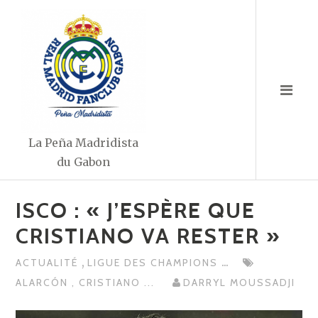
Aller
au
contenu
La Peña Madridista
du Gabon
ISCO : « J’ESPÈRE QUE
CRISTIANO VA RESTER »
,
...
ACTUALITÉ
LIGUE DES CHAMPIONS
ALARCÓN
,
CRISTIANO
...
DARRYL MOUSSADJI