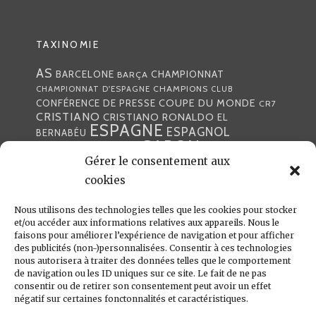
TAXINOMIE
AS
CHAMPIONNAT
BARCELONE
BARÇA
CHAMPIONS
CHAMPIONNAT D'ESPAGNE
CLUB
COUPE DU MONDE
CONFÉRENCE DE PRESSE
CR7
CRISTIANO
CRISTIANO RONALDO
EL
ESPAGNE
ESPAGNOL
BERNABÉU
GABON
FOOTBALL
FRANCE
GARETH BALE
Gérer le consentement aux
LIGA
JULEN LOPETEGUI
KARIM BENZÉMA
JOURNÉE
LIGUE DES CHAMPIONS
cookies
LUKA
LIGUE
MADRID
MADRILÈNE
MODRIĆ
MARCA
Nous utilisons des technologies telles que les cookies pour stocker
MARCELO
MADRILÈNES
MERCATO
et/ou accéder aux informations relatives aux appareils. Nous le
MERENGUES
PRESSE
MERENGUE
PORTUGAL
REAL
REAL
faisons pour améliorer l’expérience de navigation et pour afficher
PRESSE MADRILÈNE
des publicités (non-)personnalisées. Consentir à ces technologies
MADRID
RONALDO
nous autorisera à traiter des données telles que le comportement
SANTIAGO SOLARI
de navigation ou les ID uniques sur ce site. Le fait de ne pas
UEFA
ZIDANE
ZINÉDINE
ZINÉDINE ZIDANE
consentir ou de retirer son consentement peut avoir un effet
négatif sur certaines fonctonnalités et caractéristiques.
LIENS UTILES