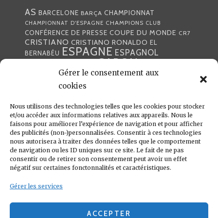
AS
CHAMPIONNAT
BARCELONE
BARÇA
CHAMPIONS
CHAMPIONNAT D'ESPAGNE
CLUB
COUPE DU MONDE
CONFÉRENCE DE PRESSE
CR7
CRISTIANO
CRISTIANO RONALDO
EL
ESPAGNE
ESPAGNOL
BERNABÉU
GABON
FOOTBALL
FRANCE
GARETH BALE
LIGA
Gérer le consentement aux
JULEN LOPETEGUI
KARIM BENZÉMA
JOURNÉE
LIGUE DES CHAMPIONS
LUKA
cookies
LIGUE
MADRID
MADRILÈNE
MODRIĆ
MARCA
Nous utilisons des technologies telles que les cookies pour stocker
MARCELO
MADRILÈNES
MERCATO
et/ou accéder aux informations relatives aux appareils. Nous le
MERENGUES
PRESSE
MERENGUE
PORTUGAL
REAL
REAL
faisons pour améliorer l’expérience de navigation et pour afficher
PRESSE MADRILÈNE
des publicités (non-)personnalisées. Consentir à ces technologies
MADRID
RONALDO
nous autorisera à traiter des données telles que le comportement
SANTIAGO SOLARI
de navigation ou les ID uniques sur ce site. Le fait de ne pas
UEFA
ZIDANE
ZINÉDINE
ZINÉDINE ZIDANE
consentir ou de retirer son consentement peut avoir un effet
négatif sur certaines fonctonnalités et caractéristiques.
LIENS UTILES
Gérer les services
REAL MADRID
CONDITIONS GÉNÉRALES
POLITIQUE DE COOKIES (UE)
ACCEPTER