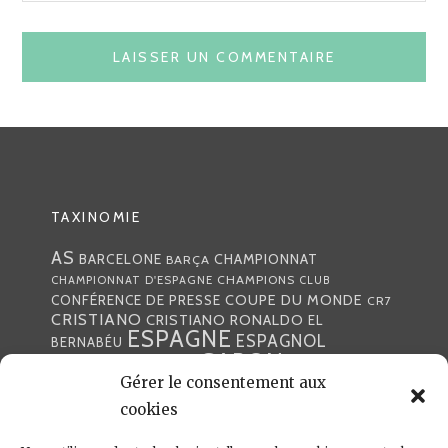
TAXINOMIE
AS
CHAMPIONNAT
BARCELONE
BARÇA
CHAMPIONS
CHAMPIONNAT D'ESPAGNE
CLUB
COUPE DU MONDE
CONFÉRENCE DE PRESSE
CR7
CRISTIANO
CRISTIANO RONALDO
EL
ESPAGNE
ESPAGNOL
BERNABÉU
GABON
FOOTBALL
FRANCE
GARETH BALE
LIGA
Gérer le consentement aux
JULEN LOPETEGUI
KARIM BENZÉMA
JOURNÉE
LIGUE DES CHAMPIONS
LUKA
cookies
LIGUE
MADRID
MADRILÈNE
MODRIĆ