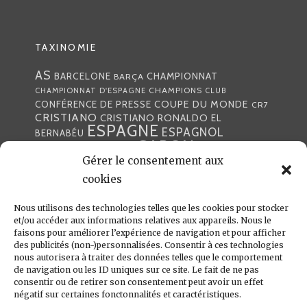
TAXINOMIE
AS
CHAMPIONNAT
BARCELONE
BARÇA
CHAMPIONS
CHAMPIONNAT D'ESPAGNE
CLUB
COUPE DU MONDE
CONFÉRENCE DE PRESSE
CR7
CRISTIANO
CRISTIANO RONALDO
EL
ESPAGNE
ESPAGNOL
BERNABÉU
GABON
FOOTBALL
FRANCE
GARETH BALE
Gérer le consentement aux
LIGA
JULEN LOPETEGUI
KARIM BENZÉMA
JOURNÉE
LIGUE DES CHAMPIONS
cookies
LUKA
LIGUE
MADRID
MADRILÈNE
MODRIĆ
MARCA
Nous utilisons des technologies telles que les cookies pour stocker
MARCELO
MADRILÈNES
MERCATO
et/ou accéder aux informations relatives aux appareils. Nous le
MERENGUES
PRESSE
MERENGUE
PORTUGAL
REAL
REAL
faisons pour améliorer l’expérience de navigation et pour afficher
PRESSE MADRILÈNE
des publicités (non-)personnalisées. Consentir à ces technologies
MADRID
RONALDO
nous autorisera à traiter des données telles que le comportement
SANTIAGO SOLARI
de navigation ou les ID uniques sur ce site. Le fait de ne pas
UEFA
ZIDANE
ZINÉDINE
ZINÉDINE ZIDANE
consentir ou de retirer son consentement peut avoir un effet
négatif sur certaines fonctonnalités et caractéristiques.
LIENS UTILES