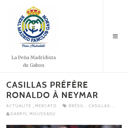
Aller
au
contenu
La Peña Madridista
du Gabon
CASILLAS PRÉFÈRE
RONALDO À NEYMAR
,
ACTUALITÉ
MERCATO
BRÉSIL
,
CASILLAS
...
DARRYL MOUSSADJI