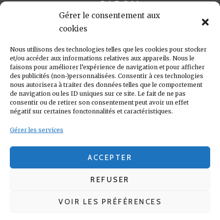
GABON
FOOTBALL
FRANCE
GARETH BALE
LIGA
Gérer le consentement aux
JULEN LOPETEGUI
KARIM BENZÉMA
JOURNÉE
LIGUE DES CHAMPIONS
LUKA
cookies
LIGUE
MADRID
MADRILÈNE
MODRIĆ
MARCA
Nous utilisons des technologies telles que les cookies pour stocker
MARCELO
MADRILÈNES
MERCATO
et/ou accéder aux informations relatives aux appareils. Nous le
MERENGUES
PRESSE
MERENGUE
PORTUGAL
REAL
REAL
faisons pour améliorer l’expérience de navigation et pour afficher
PRESSE MADRILÈNE
des publicités (non-)personnalisées. Consentir à ces technologies
MADRID
RONALDO
nous autorisera à traiter des données telles que le comportement
SANTIAGO SOLARI
de navigation ou les ID uniques sur ce site. Le fait de ne pas
UEFA
ZIDANE
ZINÉDINE
ZINÉDINE ZIDANE
consentir ou de retirer son consentement peut avoir un effet
négatif sur certaines fonctonnalités et caractéristiques.
LIENS UTILES
Gérer les services
REAL MADRID
CONDITIONS GÉNÉRALES
POLITIQUE DE COOKIES (UE)
ACCEPTER
REFUSER
VOIR LES PRÉFÉRENCES
Real Madrid FanClub Gabon
Copyright © 2017 - 2026