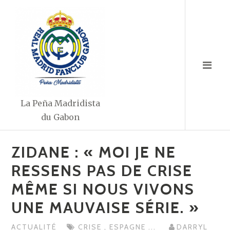
Aller
au
contenu
La Peña Madridista
du Gabon
ZIDANE : « MOI JE NE
RESSENS PAS DE CRISE
MÊME SI NOUS VIVONS
UNE MAUVAISE SÉRIE. »
ACTUALITÉ
CRISE
,
ESPAGNE
...
DARRYL