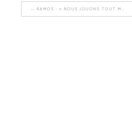
NAVIGATION
RAMOS : « NOUS JOUONS TOUT MERCREDI. »
DE
L’ARTICLE