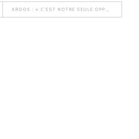
KROOS : « C’EST NOTRE SEULE OPPORTUNITÉ DE REMPORTER UN TITRE, »