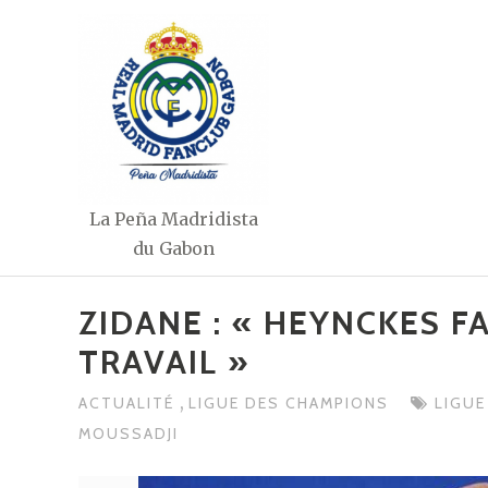
Aller
au
contenu
La Peña Madridista
du Gabon
ZIDANE : « HEYNCKES F
TRAVAIL »
,
ACTUALITÉ
LIGUE DES CHAMPIONS
LIGU
MOUSSADJI