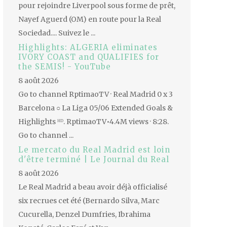
pour rejoindre Liverpool sous forme de prêt,
Nayef Aguerd (OM) en route pour la Real
Sociedad.... Suivez le ...
Highlights: ALGERIA eliminates
IVORY COAST and QUALIFIES for
the SEMIS! - YouTube
8 août 2026
Go to channel RptimaoTV · Real Madrid 0 x 3
Barcelona ○ La Liga 05/06 Extended Goals &
Highlights ᴴᴰ. RptimaoTV•4.4M views · 8:28.
Go to channel ...
Le mercato du Real Madrid est loin
d'être terminé | Le Journal du Real
8 août 2026
Le Real Madrid a beau avoir déjà officialisé
six recrues cet été (Bernardo Silva, Marc
Cucurella, Denzel Dumfries, Ibrahima