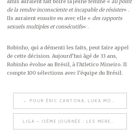
amis auraient fait boire la jeune femme «
au point
de la rendre inconsciente et incapable de résister
« .
Ils auraient ensuite eu avec elle «
des rapports
sexuels multiples et consécutifs
« .
Robinho, qui a démenti les faits, peut faire appel
de cette décision. Aujourd’hui âgé de 33 ans,
Robinho évolue au Brésil, à l’Atletico Mineiro. Il
compte 100 sélections avec l’équipe du Brésil.
NAVIGATION
POUR ÉRIC CANTONA, LUKA MODRIĆ EST LA PIÈCE MAÎTRESSE DU REAL MADRID
DE
L’ARTICLE
LIGA – 13ÈME JOURNÉE : LES MERENGUES RETENUS POUR LA RÉCEPTION DE MÁLAGA CE SAMEDI À 16H15