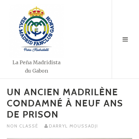
Aller
au
contenu
La Peña Madridista
du Gabon
UN ANCIEN MADRILÈNE
CONDAMNÉ À NEUF ANS
DE PRISON
NON CLASSÉ
DARRYL MOUSSADJI