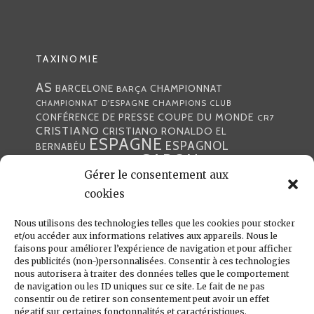
TAXINOMIE
AS
CHAMPIONNAT
BARCELONE
BARÇA
CHAMPIONS
CHAMPIONNAT D'ESPAGNE
CLUB
COUPE DU MONDE
CONFÉRENCE DE PRESSE
CR7
CRISTIANO
CRISTIANO RONALDO
EL
ESPAGNE
ESPAGNOL
BERNABÉU
GABON
FOOTBALL
FRANCE
GARETH BALE
LIGA
Gérer le consentement aux
JULEN LOPETEGUI
KARIM BENZÉMA
JOURNÉE
LIGUE DES CHAMPIONS
LUKA
cookies
LIGUE
MADRID
MADRILÈNE
MODRIĆ
MARCA
Nous utilisons des technologies telles que les cookies pour stocker
MARCELO
MADRILÈNES
MERCATO
et/ou accéder aux informations relatives aux appareils. Nous le
MERENGUES
PRESSE
MERENGUE
PORTUGAL
REAL
REAL
faisons pour améliorer l’expérience de navigation et pour afficher
PRESSE MADRILÈNE
des publicités (non-)personnalisées. Consentir à ces technologies
MADRID
RONALDO
nous autorisera à traiter des données telles que le comportement
SANTIAGO SOLARI
de navigation ou les ID uniques sur ce site. Le fait de ne pas
UEFA
ZIDANE
ZINÉDINE
ZINÉDINE ZIDANE
consentir ou de retirer son consentement peut avoir un effet
négatif sur certaines fonctonnalités et caractéristiques.