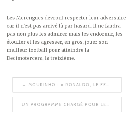
Les Merengues devront respecter leur adversaire
car il n’est pas arrivé là par hasard. Il ne faudra
pas non plus les admirer mais les endormir, les
étouffer et les agresser, en gros, jouer son
meilleur football pour atteindre la
Decimotercera, la treizième.
NAVIGATION
MOURINHO : « RONALDO, LE FENOMENO, EST LE MEILLEUR RONALDO DE TOUS LES TEMPS. »
DE
L’ARTICLE
UN PROGRAMME CHARGÉ POUR LES MERENGUES AVANT D’ALLER À KIEV