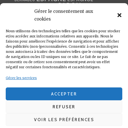
GABON
FOOTBALL
FRANCE
GARETH BALE
LIGA
Gérer le consentement aux
JULEN LOPETEGUI
KARIM BENZÉMA
JOURNÉE
LIGUE DES CHAMPIONS
LUKA
cookies
LIGUE
MADRID
MADRILÈNE
MODRIĆ
MARCA
Nous utilisons des technologies telles que les cookies pour stocker
MARCELO
MADRILÈNES
MERCATO
et/ou accéder aux informations relatives aux appareils. Nous le
MERENGUES
PRESSE
MERENGUE
PORTUGAL
REAL
REAL
faisons pour améliorer l’expérience de navigation et pour afficher
PRESSE MADRILÈNE
des publicités (non-)personnalisées. Consentir à ces technologies
MADRID
RONALDO
nous autorisera à traiter des données telles que le comportement
SANTIAGO SOLARI
de navigation ou les ID uniques sur ce site. Le fait de ne pas
UEFA
ZIDANE
ZINÉDINE
ZINÉDINE ZIDANE
consentir ou de retirer son consentement peut avoir un effet
négatif sur certaines fonctonnalités et caractéristiques.
LIENS UTILES
Gérer les services
REAL MADRID
CONDITIONS GÉNÉRALES
POLITIQUE DE COOKIES (UE)
ACCEPTER
REFUSER
VOIR LES PRÉFÉRENCES