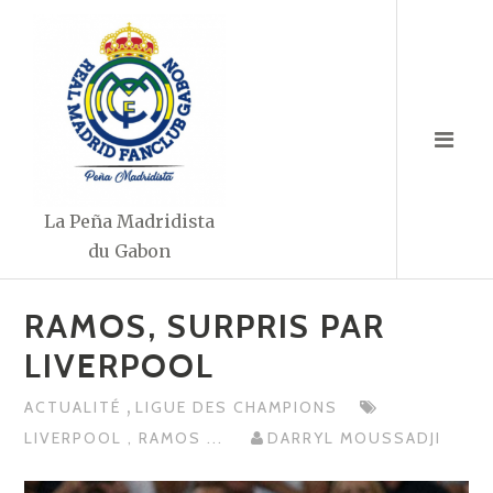
Aller
au
contenu
La Peña Madridista
du Gabon
RAMOS, SURPRIS PAR
LIVERPOOL
,
ACTUALITÉ
LIGUE DES CHAMPIONS
LIVERPOOL
,
RAMOS
...
DARRYL MOUSSADJI