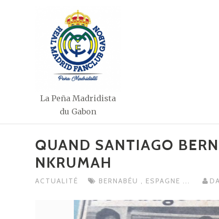
Aller
au
contenu
La Peña Madridista
du Gabon
QUAND SANTIAGO BER
NKRUMAH
ACTUALITÉ
BERNABÉU
,
ESPAGNE
...
D