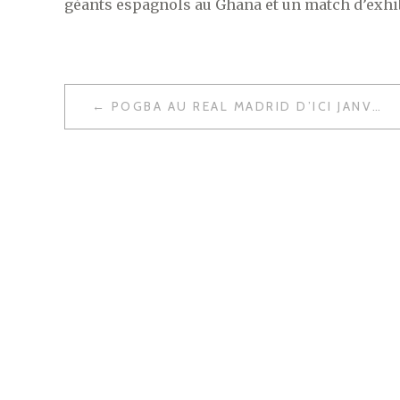
géants espagnols au Ghana et un match d’exhibit
NAVIGATION
POGBA AU REAL MADRID D’ICI JANVIER ?
DE
L’ARTICLE