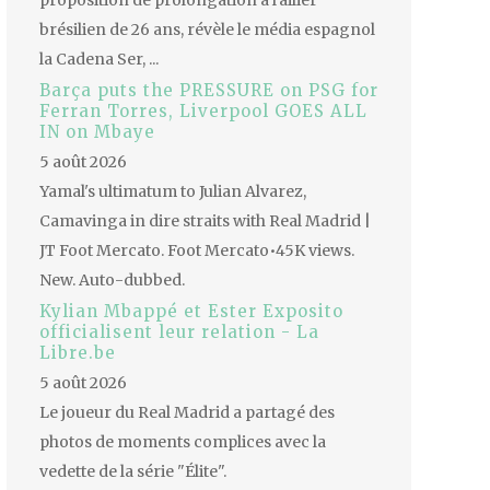
proposition de prolongation à l'ailier
brésilien de 26 ans, révèle le média espagnol
la Cadena Ser, ...
Barça puts the PRESSURE on PSG for
Ferran Torres, Liverpool GOES ALL
IN on Mbaye
5 août 2026
Yamal's ultimatum to Julian Alvarez,
Camavinga in dire straits with Real Madrid |
JT Foot Mercato. Foot Mercato•45K views.
New. Auto-dubbed.
Kylian Mbappé et Ester Exposito
officialisent leur relation - La
Libre.be
5 août 2026
Le joueur du Real Madrid a partagé des
photos de moments complices avec la
vedette de la série "Élite".