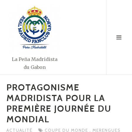
Aller
au
contenu
La Peña Madridista
du Gabon
PROTAGONISME
MADRIDISTA POUR LA
PREMIÈRE JOURNÉE DU
MONDIAL
ACTUALITÉ
COUPE DU MONDE
,
MERENGUES