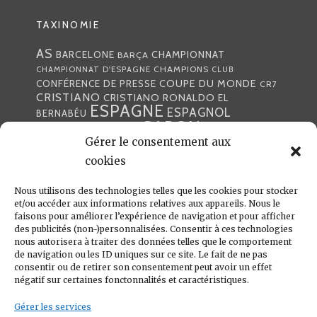
TAXINOMIE
AS
CHAMPIONNAT
BARCELONE
BARÇA
CHAMPIONS
CHAMPIONNAT D'ESPAGNE
CLUB
COUPE DU MONDE
CONFÉRENCE DE PRESSE
CR7
CRISTIANO
CRISTIANO RONALDO
EL
ESPAGNE
ESPAGNOL
BERNABÉU
GABON
FOOTBALL
FRANCE
GARETH BALE
LIGA
Gérer le consentement aux
JULEN LOPETEGUI
KARIM BENZÉMA
JOURNÉE
LIGUE DES CHAMPIONS
LUKA
cookies
LIGUE
MADRID
MADRILÈNE
MODRIĆ
MARCA
Nous utilisons des technologies telles que les cookies pour stocker
MARCELO
MADRILÈNES
MERCATO
et/ou accéder aux informations relatives aux appareils. Nous le
MERENGUES
PRESSE
MERENGUE
PORTUGAL
REAL
REAL
faisons pour améliorer l’expérience de navigation et pour afficher
PRESSE MADRILÈNE
des publicités (non-)personnalisées. Consentir à ces technologies
MADRID
RONALDO
nous autorisera à traiter des données telles que le comportement
SANTIAGO SOLARI
de navigation ou les ID uniques sur ce site. Le fait de ne pas
UEFA
ZIDANE
ZINÉDINE
ZINÉDINE ZIDANE
consentir ou de retirer son consentement peut avoir un effet
négatif sur certaines fonctonnalités et caractéristiques.
LIENS UTILES
Gérer les services
REAL MADRID