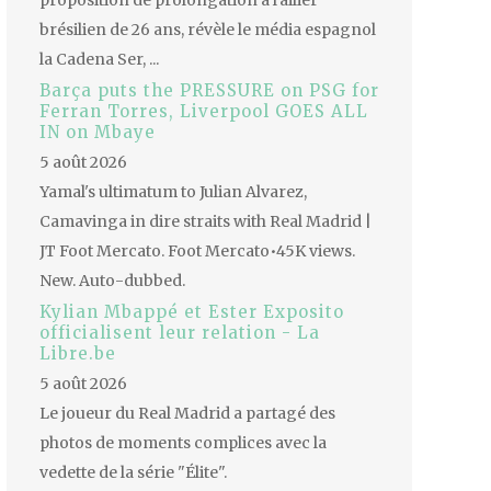
proposition de prolongation à l'ailier
brésilien de 26 ans, révèle le média espagnol
la Cadena Ser, ...
Barça puts the PRESSURE on PSG for
Ferran Torres, Liverpool GOES ALL
IN on Mbaye
5 août 2026
Yamal's ultimatum to Julian Alvarez,
Camavinga in dire straits with Real Madrid |
JT Foot Mercato. Foot Mercato•45K views.
New. Auto-dubbed.
Kylian Mbappé et Ester Exposito
officialisent leur relation - La
Libre.be
5 août 2026
Le joueur du Real Madrid a partagé des
photos de moments complices avec la
vedette de la série "Élite".