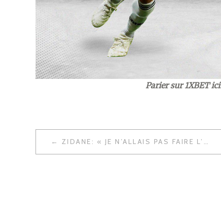
Parier sur 1XBET ici
NAVIGATION
ZIDANE: « JE N’ALLAIS PAS FAIRE L’IDIOT DANS LES BARS »
DE
L’ARTICLE