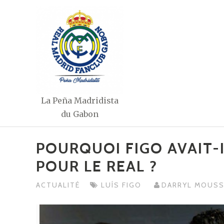
Aller
au
contenu
La Peña Madridista
du Gabon
POURQUOI FIGO AVAIT-
POUR LE REAL ?
ACTUALITÉ
LUÍS FIGO
DARRYL MOUSS