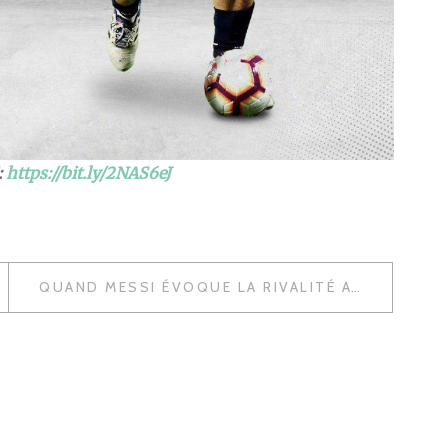
:
https://bit.ly/2NAS6eJ
QUAND MESSI ÉVOQUE LA RIVALITÉ AVEC RONALDO