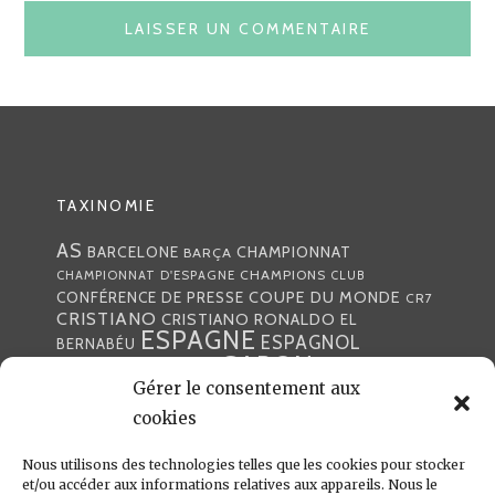
TAXINOMIE
AS
CHAMPIONNAT
BARCELONE
BARÇA
CHAMPIONS
CHAMPIONNAT D'ESPAGNE
CLUB
COUPE DU MONDE
CONFÉRENCE DE PRESSE
CR7
CRISTIANO
CRISTIANO RONALDO
EL
ESPAGNE
ESPAGNOL
BERNABÉU
GABON
FOOTBALL
FRANCE
GARETH BALE
LIGA
Gérer le consentement aux
JULEN LOPETEGUI
KARIM BENZÉMA
JOURNÉE
LIGUE DES CHAMPIONS
LUKA
cookies
LIGUE
MADRID
MADRILÈNE
MODRIĆ
MARCA
Nous utilisons des technologies telles que les cookies pour stocker
MARCELO
MADRILÈNES
MERCATO
et/ou accéder aux informations relatives aux appareils. Nous le
MERENGUES
PRESSE
MERENGUE
PORTUGAL