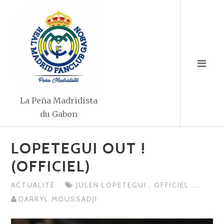
Aller
au
contenu
La Peña Madridista
du Gabon
LOPETEGUI OUT !
(OFFICIEL)
ACTUALITÉ
JULEN LOPETEGUI
,
OFFICIEL
...
DARRYL MOUSSADJI