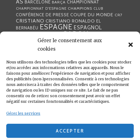
AS
CHAMPIONNAT
BARCELONE
BARÇA
CHAMPIONS
CHAMPIONNAT D'ESPAGNE
CLUB
COUPE DU MONDE
CONFÉRENCE DE PRESSE
CR7
CRISTIANO
CRISTIANO RONALDO
EL
ESPAGNE
ESPAGNOL
BERNABÉU
GABON
FOOTBALL
FRANCE
GARETH BALE
LIGA
Gérer le consentement aux
JULEN LOPETEGUI
KARIM BENZÉMA
JOURNÉE
LIGUE DES CHAMPIONS
LUKA
cookies
LIGUE
MADRID
MADRILÈNE
MODRIĆ
MARCA
Nous utilisons des technologies telles que les cookies pour stocker
MARCELO
MADRILÈNES
MERCATO
et/ou accéder aux informations relatives aux appareils. Nous le
MERENGUES
PRESSE
MERENGUE
PORTUGAL
REAL
REAL
faisons pour améliorer l’expérience de navigation et pour afficher
PRESSE MADRILÈNE
des publicités (non-)personnalisées. Consentir à ces technologies
MADRID
RONALDO
nous autorisera à traiter des données telles que le comportement
SANTIAGO SOLARI
de navigation ou les ID uniques sur ce site. Le fait de ne pas
UEFA
ZIDANE
ZINÉDINE
ZINÉDINE ZIDANE
consentir ou de retirer son consentement peut avoir un effet
négatif sur certaines fonctonnalités et caractéristiques.
LIENS UTILES
Gérer les services
REAL MADRID
CONDITIONS GÉNÉRALES
POLITIQUE DE COOKIES (UE)
ACCEPTER