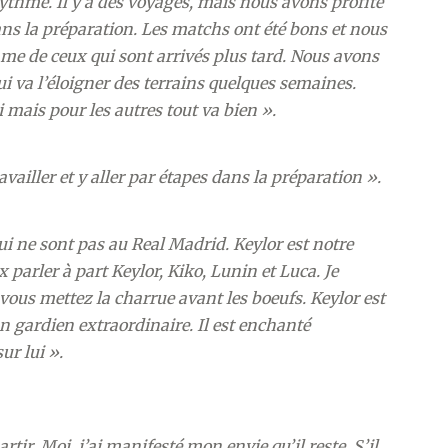
rythme. Il y a des voyages, mais nous avons profité
ans la préparation. Les matchs ont été bons et nous
e de ceux qui sont arrivés plus tard. Nous avons
qui va l’éloigner des terrains quelques semaines.
mais pour les autres tout va bien ».
ailler et y aller par étapes dans la préparation ».
qui ne sont pas au Real Madrid. Keylor est notre
x parler à part Keylor, Kiko, Lunin et Luca. Je
 vous mettez la charrue avant les boeufs. Keylor est
un gardien extraordinaire. Il est enchanté
ur lui ».
tir. Moi, j’ai manifesté mon envie qu’il reste. S’il