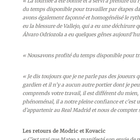
« La tournée a été bonne et a servi à prendre du 
du temps disponible pour travailler par étapes d
avons également façonné et homogénéisé le rythm
eu la blessure de Vallejo, qui a eu une déchirure 
Álvaro Odriozola a eu quelques gênes aujourd’hui 
« Nousavons profité du temps disponible pour trav
« Je dis toujours que je ne parle pas des joueurs 
gardien et il n’y a aucun autre portier dont je peu
comprends votre travail, il est différent du mien,
phénoménal, il a notre pleine confiance et c’est 
d’appartenir au Real Madrid et nous de compter s
Les retours de Modric et Kovacic
« C’est vrai que Mateo a manifesté son envie de par