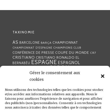
TAXINOMIE
AS
CHAMPIONNAT
BARCELONE
BARÇA
CHAMPIONS
CHAMPIONNAT D'ESPAGNE
CLUB
COUPE DU MONDE
CONFÉRENCE DE PRESSE
CR7
CRISTIANO
CRISTIANO RONALDO
EL
ESPAGNE
ESPAGNOL
BERNABÉU
GABON
FOOTBALL
FRANCE
GARETH BALE
Gérer le consentement aux
LIGA
JULEN LOPETEGUI
KARIM BENZÉMA
JOURNÉE
LIGUE DES CHAMPIONS
cookies
LUKA
LIGUE
MADRID
MADRILÈNE
MODRIĆ
MARCA
Nous utilisons des technologies telles que les cookies pour stocker
MARCELO
MADRILÈNES
MERCATO
et/ou accéder aux informations relatives aux appareils. Nous le
MERENGUES
PRESSE
MERENGUE
PORTUGAL
REAL
REAL
faisons pour améliorer l’expérience de navigation et pour afficher
PRESSE MADRILÈNE
des publicités (non-)personnalisées. Consentir à ces technologies
MADRID
RONALDO
nous autorisera à traiter des données telles que le comportement
SANTIAGO SOLARI