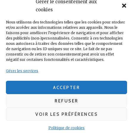
Gérer le consentement aux
LIGA
JULEN LOPETEGUI
KARIM BENZÉMA
JOURNÉE
LIGUE DES CHAMPIONS
cookies
LUKA
LIGUE
MADRID
MADRILÈNE
MODRIĆ
MARCA
Nous utilisons des technologies telles que les cookies pour stocker
MARCELO
MADRILÈNES
MERCATO
et/ou accéder aux informations relatives aux appareils. Nous le
MERENGUES
PRESSE
MERENGUE
PORTUGAL
REAL
REAL
faisons pour améliorer l’expérience de navigation et pour afficher
PRESSE MADRILÈNE
des publicités (non-)personnalisées. Consentir à ces technologies
MADRID
RONALDO
nous autorisera à traiter des données telles que le comportement
SANTIAGO SOLARI
de navigation ou les ID uniques sur ce site. Le fait de ne pas
UEFA
ZIDANE
ZINÉDINE
ZINÉDINE ZIDANE
consentir ou de retirer son consentement peut avoir un effet
négatif sur certaines fonctonnalités et caractéristiques.
LIENS UTILES
Gérer les services
REAL MADRID
CONDITIONS GÉNÉRALES
POLITIQUE DE COOKIES (UE)
ACCEPTER
REFUSER
VOIR LES PRÉFÉRENCES
Real Madrid FanClub Gabon
Copyright © 2017 - 2026
Politique de cookies
POLITIQUE DE CONFIDENTIALITÉ
|