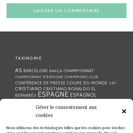
TAXINOMIE
AS
CHAMPIONNAT
BARCELONE
BARÇA
CHAMPIONS
CHAMPIONNAT D'ESPAGNE
CLUB
COUPE DU MONDE
CONFÉRENCE DE PRESSE
CR7
CRISTIANO
CRISTIANO RONALDO
EL
ESPAGNE
ESPAGNOL
BERNABÉU
GABON
FOOTBALL
FRANCE
GARETH BALE
Gérer le consentement aux
LIGA
JULEN LOPETEGUI
KARIM BENZÉMA
JOURNÉE
LIGUE DES CHAMPIONS
cookies
LUKA
LIGUE
MADRID
MADRILÈNE
MODRIĆ
MARCA
Nous utilisons des technologies telles que les cookies pour stocker
MARCELO
MADRILÈNES
MERCATO