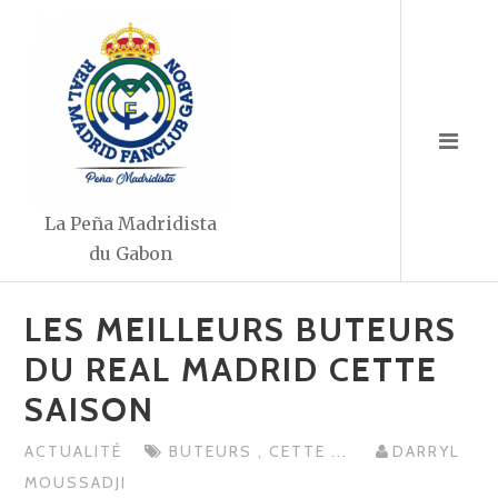
Aller
au
contenu
La Peña Madridista
du Gabon
LES MEILLEURS BUTEURS
DU REAL MADRID CETTE
SAISON
ACTUALITÉ
BUTEURS
,
CETTE
...
DARRYL
MOUSSADJI