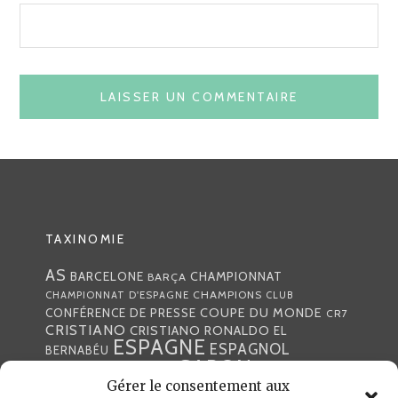
TAXINOMIE
AS
CHAMPIONNAT
BARCELONE
BARÇA
CHAMPIONS
CHAMPIONNAT D'ESPAGNE
CLUB
COUPE DU MONDE
CONFÉRENCE DE PRESSE
CR7
CRISTIANO
CRISTIANO RONALDO
EL
ESPAGNE
ESPAGNOL
BERNABÉU
GABON
FOOTBALL
FRANCE
GARETH BALE
Gérer le consentement aux
LIGA
JULEN LOPETEGUI
KARIM BENZÉMA
JOURNÉE