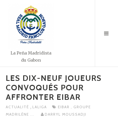
Aller
au
contenu
La Peña Madridista
du Gabon
LES DIX-NEUF JOUEURS
CONVOQUÉS POUR
AFFRONTER EIBAR
,
ACTUALITÉ
LALIGA
EIBAR
,
GROUPE
MADRILÈNE
...
DARRYL MOUSSADJI