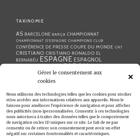
TAXINOMIE
AS
CHAMPIONNAT
BARCELONE
BARÇA
CHAMPIONS
CHAMPIONNAT D'ESPAGNE
CLUB
COUPE DU MONDE
CONFÉRENCE DE PRESSE
CR7
CRISTIANO
CRISTIANO RONALDO
EL
ESPAGNE
ESPAGNOL
BERNABÉU
GABON
FOOTBALL
FRANCE
GARETH BALE
Gérer le consentement aux
LIGA
JULEN LOPETEGUI
KARIM BENZÉMA
JOURNÉE
LIGUE DES CHAMPIONS
cookies
LUKA
LIGUE
MADRID
MADRILÈNE
MODRIĆ
MARCA
Nous utilisons des technologies telles que les cookies pour stocker
MARCELO
MADRILÈNES
MERCATO
et/ou accéder aux informations relatives aux appareils. Nous le
MERENGUES
PRESSE
MERENGUE
PORTUGAL
REAL
REAL
faisons pour améliorer l’expérience de navigation et pour afficher
PRESSE MADRILÈNE
des publicités (non-)personnalisées. Consentir à ces technologies
MADRID
RONALDO
nous autorisera à traiter des données telles que le comportement
SANTIAGO SOLARI
de navigation ou les ID uniques sur ce site. Le fait de ne pas
UEFA
ZIDANE
ZINÉDINE
ZINÉDINE ZIDANE
consentir ou de retirer son consentement peut avoir un effet
négatif sur certaines fonctonnalités et caractéristiques.
LIENS UTILES