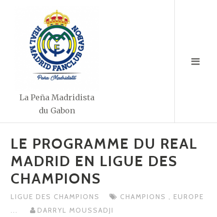
Aller
au
contenu
La Peña Madridista
du Gabon
LE PROGRAMME DU REAL
MADRID EN LIGUE DES
CHAMPIONS
LIGUE DES CHAMPIONS
CHAMPIONS
,
EUROPE
...
DARRYL MOUSSADJI