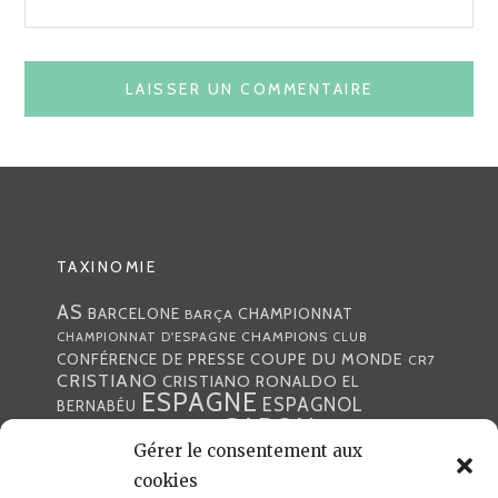
TAXINOMIE
AS
CHAMPIONNAT
BARCELONE
BARÇA
CHAMPIONS
CHAMPIONNAT D'ESPAGNE
CLUB
COUPE DU MONDE
CONFÉRENCE DE PRESSE
CR7
CRISTIANO
CRISTIANO RONALDO
EL
ESPAGNE
ESPAGNOL
BERNABÉU
GABON
FOOTBALL
FRANCE
GARETH BALE
LIGA
Gérer le consentement aux
JULEN LOPETEGUI
KARIM BENZÉMA
JOURNÉE
LIGUE DES CHAMPIONS
LUKA
cookies
LIGUE