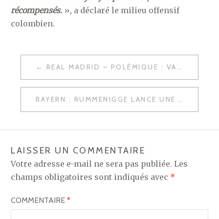
récompensés.
», a déclaré le milieu offensif
colombien.
NAVIGATION
REAL MADRID – POLÉMIQUE : VALBUENA, ÉQUIPE DE FRANCE… LES VÉRITÉS DE KARIM BENZEMA !
DE
L’ARTICLE
BAYERN : RUMMENIGGE LANCE UNE PREMIÈRE ALERTE AU REAL MADRID
LAISSER UN COMMENTAIRE
Votre adresse e-mail ne sera pas publiée.
Les
champs obligatoires sont indiqués avec
*
COMMENTAIRE
*