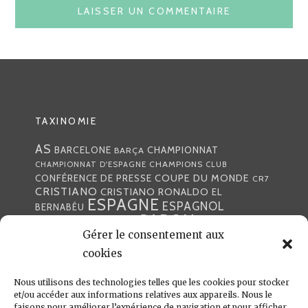
TAXINOMIE
AS
CHAMPIONNAT
BARCELONE
BARÇA
CHAMPIONS
CHAMPIONNAT D'ESPAGNE
CLUB
COUPE DU MONDE
CONFÉRENCE DE PRESSE
CR7
CRISTIANO
CRISTIANO RONALDO
EL
ESPAGNE
ESPAGNOL
BERNABÉU
GABON
FOOTBALL
FRANCE
GARETH BALE
LIGA
Gérer le consentement aux
JULEN LOPETEGUI
KARIM BENZÉMA
JOURNÉE
LIGUE DES CHAMPIONS
LUKA
cookies
LIGUE
MADRID
MADRILÈNE
MODRIĆ
MARCA
Nous utilisons des technologies telles que les cookies pour stocker
MARCELO
MADRILÈNES
MERCATO
et/ou accéder aux informations relatives aux appareils. Nous le
MERENGUES
PRESSE
MERENGUE
PORTUGAL
faisons pour améliorer l’expérience de navigation et pour afficher