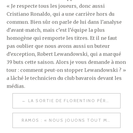
« Je respecte tous les joueurs, donc aussi
Cristiano Ronaldo, qui a une carrière hors du
commun. Bien sûr on parle de lui dans l’analyse
d’avant-match, mais c’est l’équipe la plus
homogène qui remporte les titres. Et il ne faut
pas oublier que nous avons aussi un buteur
d’exception, Robert Lewandowski, qui a marqué
39 buts cette saison. Alors je vous demande à mon
tour : comment peut-on stopper Lewandowski ? »
a lâché le technicien du club bavarois devant les
médias.
NAVIGATION
LA SORTIE DE FLORENTINO PÉREZ SUR LE MATCH ENTRE LE REAL MADRID ET LE PSG…
DE
L’ARTICLE
RAMOS : « NOUS JOUONS TOUT MERCREDI. »