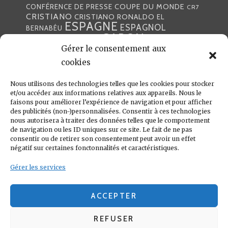
COUPE DU MONDE
CONFÉRENCE DE PRESSE
CR7
CRISTIANO
CRISTIANO RONALDO
EL
ESPAGNE
ESPAGNOL
BERNABÉU
GABON
FOOTBALL
FRANCE
GARETH BALE
LIGA
Gérer le consentement aux
JULEN LOPETEGUI
KARIM BENZÉMA
JOURNÉE
LIGUE DES CHAMPIONS
LUKA
cookies
LIGUE
MADRID
MADRILÈNE
MODRIĆ
MARCA
Nous utilisons des technologies telles que les cookies pour stocker
MARCELO
MADRILÈNES
MERCATO
et/ou accéder aux informations relatives aux appareils. Nous le
MERENGUES
PRESSE
MERENGUE
PORTUGAL
REAL
REAL
faisons pour améliorer l’expérience de navigation et pour afficher
PRESSE MADRILÈNE
des publicités (non-)personnalisées. Consentir à ces technologies
MADRID
RONALDO
nous autorisera à traiter des données telles que le comportement
SANTIAGO SOLARI
de navigation ou les ID uniques sur ce site. Le fait de ne pas
UEFA
ZIDANE
ZINÉDINE
ZINÉDINE ZIDANE
consentir ou de retirer son consentement peut avoir un effet
négatif sur certaines fonctonnalités et caractéristiques.
LIENS UTILES
Gérer les services
REAL MADRID
CONDITIONS GÉNÉRALES
POLITIQUE DE COOKIES (UE)
ACCEPTER
REFUSER