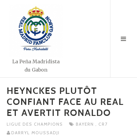
Aller
au
contenu
La Peña Madridista
du Gabon
HEYNCKES PLUTÔT
CONFIANT FACE AU REAL
ET AVERTIT RONALDO
LIGUE DES CHAMPIONS
BAYERN
,
CR7
DARRYL MOUSSADJI