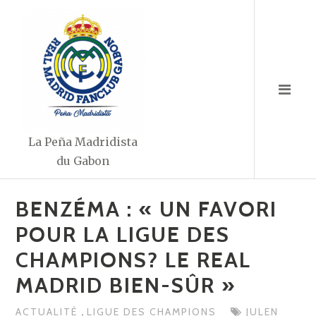
Aller
au
contenu
La Peña Madridista
du Gabon
BENZÉMA : « UN FAVORI
POUR LA LIGUE DES
CHAMPIONS? LE REAL
MADRID BIEN-SÛR »
,
ACTUALITÉ
LIGUE DES CHAMPIONS
JULEN