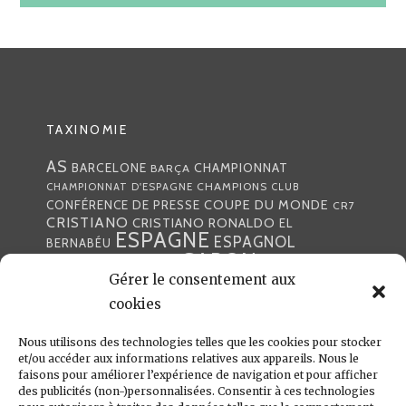
TAXINOMIE
AS
CHAMPIONNAT
BARCELONE
BARÇA
CHAMPIONS
CHAMPIONNAT D'ESPAGNE
CLUB
COUPE DU MONDE
CONFÉRENCE DE PRESSE
CR7
CRISTIANO
CRISTIANO RONALDO
EL
ESPAGNE
ESPAGNOL
BERNABÉU
GABON
FOOTBALL
FRANCE
GARETH BALE
LIGA
Gérer le consentement aux
JULEN LOPETEGUI
KARIM BENZÉMA
JOURNÉE
LIGUE DES CHAMPIONS
LUKA
cookies
LIGUE
MADRID
MADRILÈNE
MODRIĆ
MARCA
Nous utilisons des technologies telles que les cookies pour stocker
MARCELO
MADRILÈNES
MERCATO
et/ou accéder aux informations relatives aux appareils. Nous le
MERENGUES
PRESSE
MERENGUE
PORTUGAL
REAL
REAL
faisons pour améliorer l’expérience de navigation et pour afficher
PRESSE MADRILÈNE
des publicités (non-)personnalisées. Consentir à ces technologies
MADRID