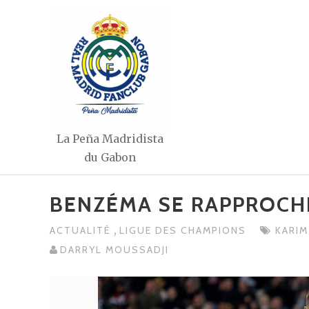
Aller
au
contenu
La Peña Madridista
du Gabon
BENZÉMA SE RAPPROCH
,
ACTUALITÉ
LIGUE DES CHAMPIONS
KARI
DARRYL MOUSSADJI