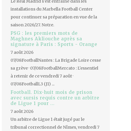
Le Real Madrid s'est entraîné dans les
installations du Marbella Football Center
pour continuer sa préparation en vue de la
saison 2026/27. Notre.
PSG : les premiers mots de
Maghnes Akliouche après sa
signature à Paris : Sports - Orange
7 août 2026
07/08FootballNantes : La Brigade Loire cesse
sa grève · 07/08FootballMercato : L'essentiel
à retenir de ce vendredi 7 août ·
07/08FootballL3 (J1) ...
Football. Dix-huit mois de prison
avec sursis requis contre un arbitre
de Ligue 1 pour ...
7 août 2026
Un arbitre de Ligue 1 était jugé par le
tribunal correctionnel de Nîmes, vendredi 7