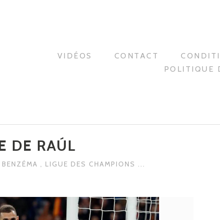
VIDÉOS
CONTACT
CONDIT
POLITIQUE 
E DE RAÚL
M BENZÉMA
,
LIGUE DES CHAMPIONS
...