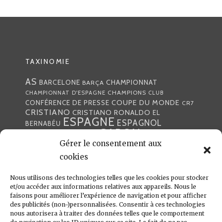
TAXINOMIE
AS
CHAMPIONNAT
BARCELONE
BARÇA
CHAMPIONS
CHAMPIONNAT D'ESPAGNE
CLUB
COUPE DU MONDE
CONFÉRENCE DE PRESSE
CR7
CRISTIANO
CRISTIANO RONALDO
EL
ESPAGNE
ESPAGNOL
BERNABÉU
GABON
FOOTBALL
FRANCE
GARETH BALE
Gérer le consentement aux
LIGA
JULEN LOPETEGUI
KARIM BENZÉMA
JOURNÉE
LIGUE DES CHAMPIONS
cookies
LUKA
LIGUE
MADRID
MADRILÈNE
MODRIĆ
MARCA
Nous utilisons des technologies telles que les cookies pour stocker
MARCELO
MADRILÈNES
MERCATO
et/ou accéder aux informations relatives aux appareils. Nous le
MERENGUES
PRESSE
MERENGUE
PORTUGAL
REAL
REAL
faisons pour améliorer l’expérience de navigation et pour afficher
PRESSE MADRILÈNE
des publicités (non-)personnalisées. Consentir à ces technologies
MADRID
RONALDO
nous autorisera à traiter des données telles que le comportement
SANTIAGO SOLARI