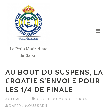
Aller
au
contenu
La Peña Madridista
du Gabon
AU BOUT DU SUSPENS, LA
CROATIE S’ENVOLE POUR
LES 1/4 DE FINALE
ACTUALITÉ
COUPE DU MONDE
,
CROATIE
...
DARRYL MOUSSADJI