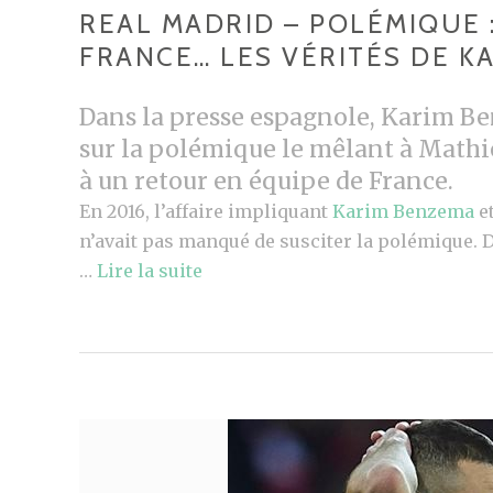
REAL MADRID – POLÉMIQUE 
FRANCE… LES VÉRITÉS DE K
Dans la presse espagnole, Karim Be
sur la polémique le mêlant à Mathi
à un retour en équipe de France.
En 2016, l’affaire impliquant
Karim Benzema
e
n’avait pas manqué de susciter la polémique.
…
Lire la suite