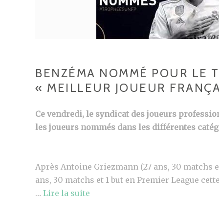
BENZÉMA NOMMÉ POUR LE 
« MEILLEUR JOUEUR FRANÇA
Ce vendredi, le syndicat des joueurs professi
les joueurs nommés dans les différentes caté
Après Antoine Griezmann (27 ans, 30 matchs et 
ans, 30 matchs et 1 but en Premier League cette
…
Lire la suite