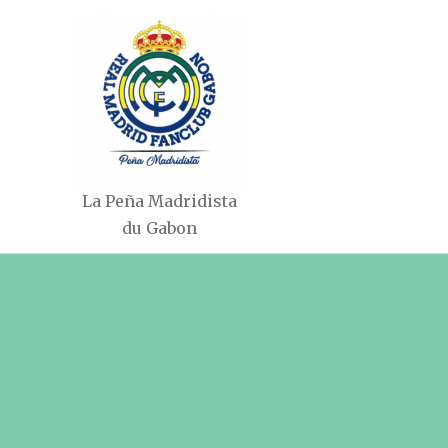
Aller
au
contenu
La Peña Madridista
du Gabon