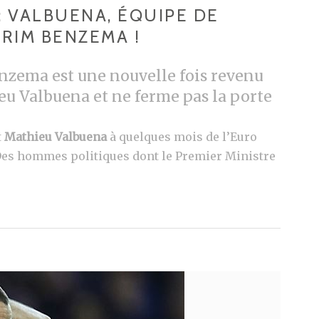
: VALBUENA, ÉQUIPE DE
ARIM BENZEMA !
nzema est une nouvelle fois revenu
eu Valbuena et ne ferme pas la porte
t
Mathieu Valbuena
à quelques mois de l’Euro
 Des hommes politiques dont le Premier Ministre