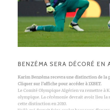
BENZÉMA SERA DÉCORÉ EN 
Karim Benzéma recevra une distinction de la p
Cliquer sur l’affiche pour accéder à 1XBET.
Le Comité Olympique Algérien va remettre à K
olympique. La cérémonie devrait avoir lieu la 
cette distinction en 2010.