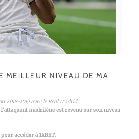
LE MEILLEUR NIVEAU DE MA
on 2018-2019 avec le Real Madrid.
l’attaquant madrilène est revenu sur son niveau
e pour accéder à 1XBET.