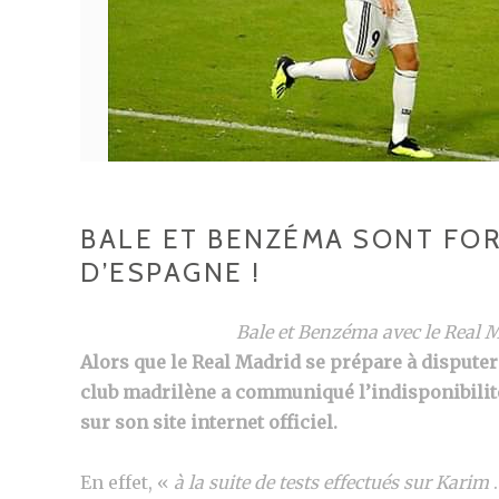
BALE ET BENZÉMA SONT FO
D’ESPAGNE !
Bale et Benzéma avec le Real M
Alors que le Real Madrid se prépare à dispute
club madrilène a communiqué l’indisponibilit
sur son site internet officiel.
En effet, «
à la suite de tests effectués sur Karim