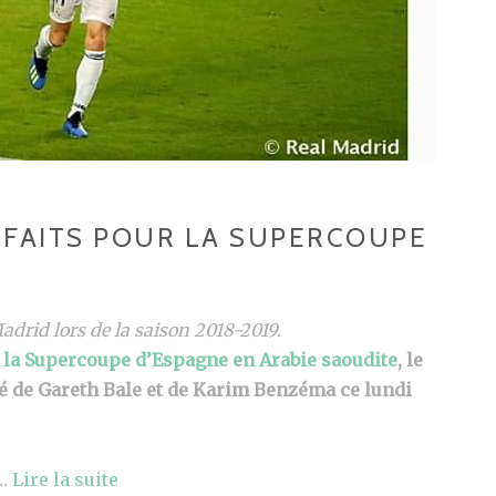
RFAITS POUR LA SUPERCOUPE
adrid lors de la saison 2018-2019.
r
la Supercoupe d’Espagne en Arabie saoudite
, le
é de Gareth Bale et de Karim Benzéma ce lundi
…
Lire la suite