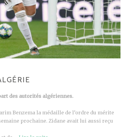
ALGÉRIE
art des autorités algériennes.
arim Benzema la médaille de l’ordre du mérite
semaine prochaine. Zidane avait lui aussi reçu