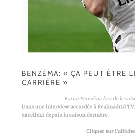
BENZÉMA: « ÇA PEUT ÊTRE 
CARRIÈRE »
Karim Benzéma lors de la sais
Dans une interview accordée à Realmadrid TV, 
excellent depuis la saison dernière.
Cliquer sur l’affich