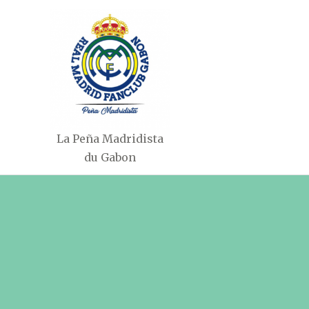
Aller
au
contenu
La Peña Madridista
du Gabon