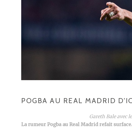
POGBA AU REAL MADRID D’IC
Gareth Bale avec l
La rumeur Pogba au Real Madrid refait surface