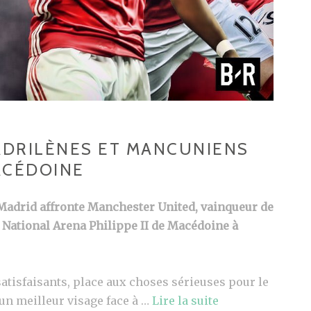
ADRILÈNES ET MANCUNIENS
ACÉDOINE
 Madrid affronte Manchester United, vainqueur de
a National Arena Philippe II de Macédoine à
atisfaisants, place aux choses sérieuses pour le
un meilleur visage face à …
Lire la suite