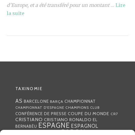
d’Europe, et a été transféré pour un montant
…
Lire
la suite
TAXINOMIE
AS
CHAMPIONNAT
BARCELONE
BARÇA
CHAMPIONS
CHAMPIONNAT D'ESPAGNE
CLUB
COUPE DU MONDE
CONFÉRENCE DE PRESSE
CR7
CRISTIANO
CRISTIANO RONALDO
EL
ESPAGNE
ESPAGNOL
BERNABÉU
GABON
FOOTBALL
FRANCE
GARETH BALE