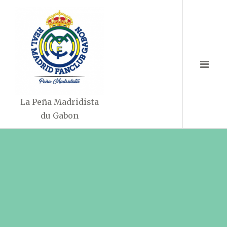
Aller
au
contenu
La Peña Madridista
du Gabon