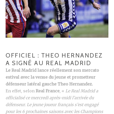
OFFICIEL : THEO HERNANDEZ
A SIGNÉ AU REAL MADRID
Le Real Madrid lance réellement son mercato
estival avec la venue du jeune et prometteur
défenseur latéral gauche Theo Hernandez.
En effet, selon
Real France
, «
Le Real Madrid a
officialisé ce mercredi après-midi l’arrivée du
défenseur. Le jeune joueur français s’est engagé
pour les 6 prochaines saisons avec les Champions