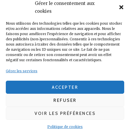
Gérer le consentement aux
LIGA
JULEN LOPETEGUI
KARIM BENZÉMA
JOURNÉE
LIGUE DES CHAMPIONS
cookies
LUKA
LIGUE
MADRID
MADRILÈNE
MODRIĆ
MARCA
Nous utilisons des technologies telles que les cookies pour stocker
MARCELO
MADRILÈNES
MERCATO
et/ou accéder aux informations relatives aux appareils. Nous le
MERENGUES
PRESSE
MERENGUE
PORTUGAL
REAL
REAL
faisons pour améliorer l’expérience de navigation et pour afficher
PRESSE MADRILÈNE
des publicités (non-)personnalisées. Consentir à ces technologies
MADRID
RONALDO
nous autorisera à traiter des données telles que le comportement
SANTIAGO SOLARI
de navigation ou les ID uniques sur ce site. Le fait de ne pas
UEFA
ZIDANE
ZINÉDINE
ZINÉDINE ZIDANE
consentir ou de retirer son consentement peut avoir un effet
négatif sur certaines fonctonnalités et caractéristiques.
LIENS UTILES
Gérer les services
REAL MADRID
CONDITIONS GÉNÉRALES
POLITIQUE DE COOKIES (UE)
ACCEPTER
REFUSER
VOIR LES PRÉFÉRENCES
Real Madrid FanClub Gabon
Copyright © 2017 - 2026
Politique de cookies
POLITIQUE DE CONFIDENTIALITÉ
|