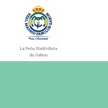
Aller
au
contenu
La Peña Madridista
du Gabon