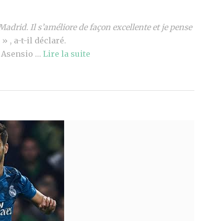
Madrid. Il s’améliore de façon excellente et je pense
» , a-t-il déclaré.
r Asensio …
Lire la suite