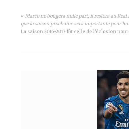
«
Marco ne bougera nulle part, il restera au Real 
que la saison prochaine sera importante pour lui.
La saison 2016-2017 fût celle de l’éclosion pou