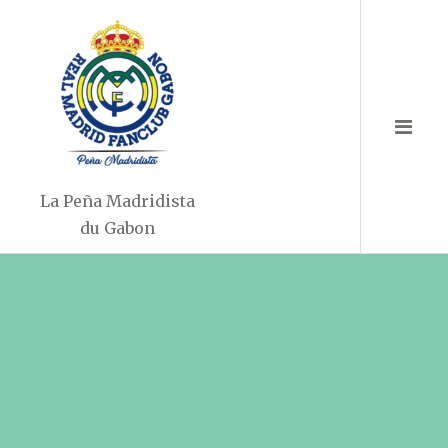
Aller
au
contenu
La Peña Madridista
du Gabon