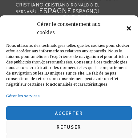
CRISTIANO
CRISTIANO RONALDO
EL
ESPAGNE
ESPAGNOL
BERNABÉU
GABON
FOOTBALL
FRANCE
GARETH BALE
LIGA
Gérer le consentement aux
JULEN LOPETEGUI
KARIM BENZÉMA
JOURNÉE
LIGUE DES CHAMPIONS
LUKA
cookies
LIGUE
MADRID
MADRILÈNE
MODRIĆ
MARCA
Nous utilisons des technologies telles que les cookies pour stocker
MARCELO
MADRILÈNES
MERCATO
et/ou accéder aux informations relatives aux appareils. Nous le
MERENGUES
PRESSE
MERENGUE
PORTUGAL
REAL
REAL
faisons pour améliorer l’expérience de navigation et pour afficher
PRESSE MADRILÈNE
des publicités (non-)personnalisées. Consentir à ces technologies
MADRID
RONALDO
nous autorisera à traiter des données telles que le comportement
SANTIAGO SOLARI
de navigation ou les ID uniques sur ce site. Le fait de ne pas
UEFA
ZIDANE
ZINÉDINE
ZINÉDINE ZIDANE
consentir ou de retirer son consentement peut avoir un effet
négatif sur certaines fonctonnalités et caractéristiques.
LIENS UTILES
Gérer les services
REAL MADRID
CONDITIONS GÉNÉRALES
POLITIQUE DE COOKIES (UE)
ACCEPTER
REFUSER