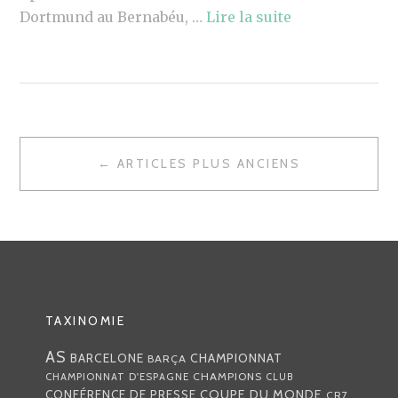
Dortmund au Bernabéu, …
Lire la suite
NAVIGATION
← ARTICLES PLUS ANCIENS
DES
ARTICLES
TAXINOMIE
AS
CHAMPIONNAT
BARCELONE
BARÇA
CHAMPIONS
CHAMPIONNAT D'ESPAGNE
CLUB
COUPE DU MONDE
CONFÉRENCE DE PRESSE
CR7