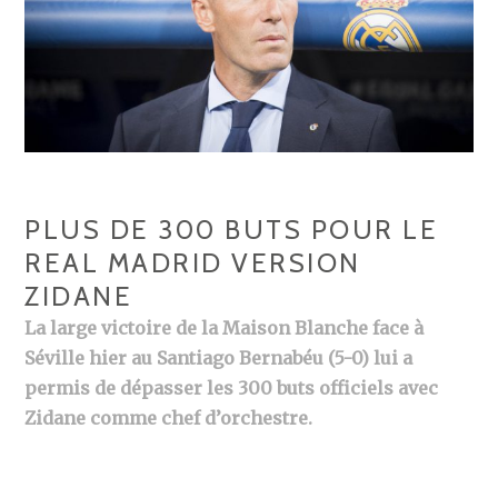
PLUS DE 300 BUTS POUR LE
REAL MADRID VERSION
ZIDANE
La large victoire de la Maison Blanche face à
Séville hier au Santiago Bernabéu (5-0) lui a
permis de dépasser les 300 buts officiels avec
Zidane comme chef d’orchestre.