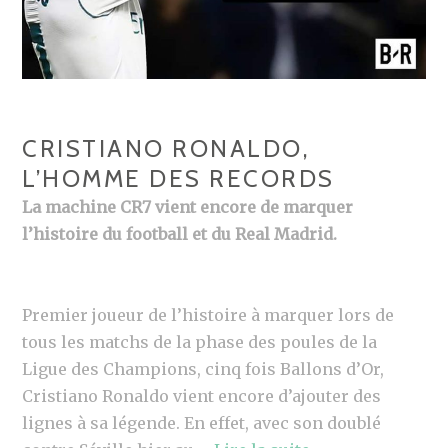
CRISTIANO RONALDO,
L’HOMME DES RECORDS
La machine CR7 vient encore de marquer
l’histoire du football et du Real Madrid.
Premier joueur de l’histoire à marquer lors de
tous les matchs de la phase des poules de la
Ligue des Champions, cinq fois Ballons d’Or,
Cristiano Ronaldo vient encore d’ajouter des
lignes à sa légende. En effet, avec son doublé