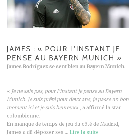
JAMES : « POUR L’INSTANT JE
PENSE AU BAYERN MUNICH »
James Rodríguez se sent bien au Bayern Munich.
«
Je ne sais pas, pour l’instant je pense au Bayern
Munich. Je suis prêté pour deux ans, je passe un bon
moment ici et je suis heureux
« , a affirmé la star
colombienne.
En manque de temps de jeu du côté de Madrid,
James a dû déposer ses …
Lire la suite