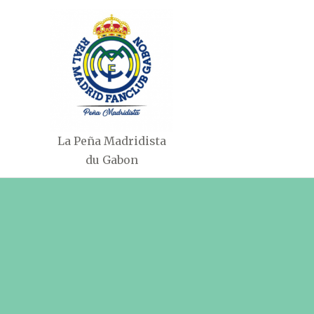
Aller
au
contenu
La Peña Madridista
du Gabon