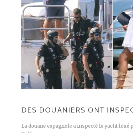
DES DOUANIERS ONT INSPEC
La douane espagnole a inspecté le yacht loué p