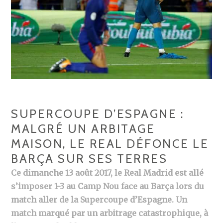
SUPERCOUPE D’ESPAGNE :
MALGRÉ UN ARBITAGE
MAISON, LE REAL DÉFONCE LE
BARÇA SUR SES TERRES
Ce dimanche 13 août 2017, le Real Madrid est allé
s’imposer 1-3 au Camp Nou face au Barça lors du
match aller de la Supercoupe d’Espagne. Un
match marqué par un arbitrage catastrophique, à