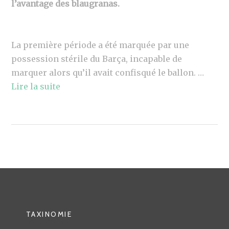
l’avantage des blaugranas.
La première période a été marquée par une
possession stérile du Barça, incapable de
marquer alors qu’il avait confisqué le ballon. …
Lire la suite
TAXINOMIE