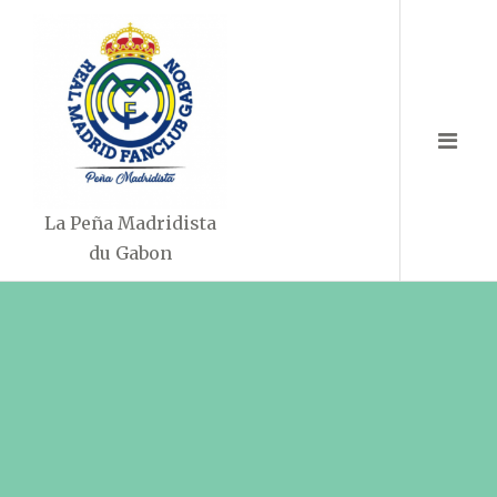
Aller
au
contenu
La Peña Madridista
du Gabon