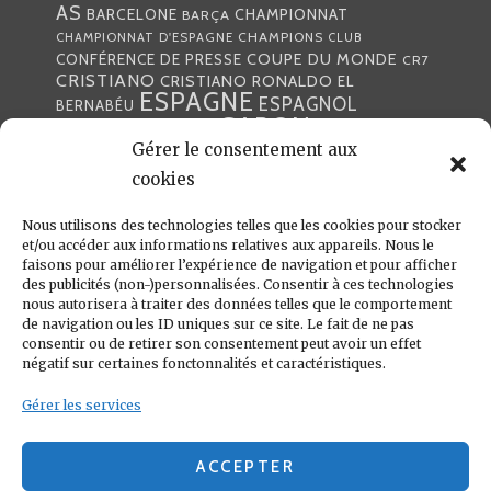
AS
CHAMPIONNAT
BARCELONE
BARÇA
CHAMPIONS
CHAMPIONNAT D'ESPAGNE
CLUB
COUPE DU MONDE
CONFÉRENCE DE PRESSE
CR7
CRISTIANO
CRISTIANO RONALDO
EL
ESPAGNE
ESPAGNOL
BERNABÉU
GABON
FOOTBALL
FRANCE
GARETH BALE
Gérer le consentement aux
LIGA
JULEN LOPETEGUI
KARIM BENZÉMA
JOURNÉE
LIGUE DES CHAMPIONS
cookies
LUKA
LIGUE
MADRID
MADRILÈNE
MODRIĆ
MARCA
Nous utilisons des technologies telles que les cookies pour stocker
MARCELO
MADRILÈNES
MERCATO
et/ou accéder aux informations relatives aux appareils. Nous le
MERENGUES
PRESSE
MERENGUE
PORTUGAL
REAL
REAL
faisons pour améliorer l’expérience de navigation et pour afficher
PRESSE MADRILÈNE
des publicités (non-)personnalisées. Consentir à ces technologies
MADRID
RONALDO
nous autorisera à traiter des données telles que le comportement
SANTIAGO SOLARI
de navigation ou les ID uniques sur ce site. Le fait de ne pas
UEFA
ZIDANE
ZINÉDINE
ZINÉDINE ZIDANE
consentir ou de retirer son consentement peut avoir un effet
négatif sur certaines fonctonnalités et caractéristiques.
LIENS UTILES
Gérer les services
REAL MADRID
CONDITIONS GÉNÉRALES
POLITIQUE DE COOKIES (UE)
ACCEPTER