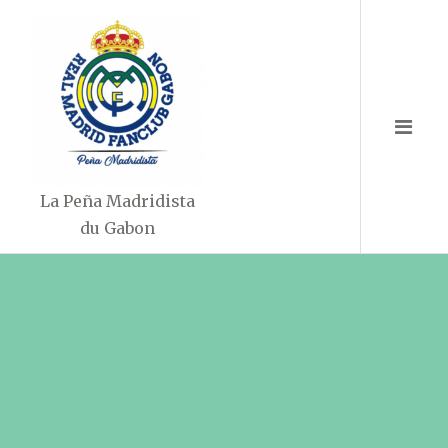
Aller
au
contenu
La Peña Madridista
du Gabon