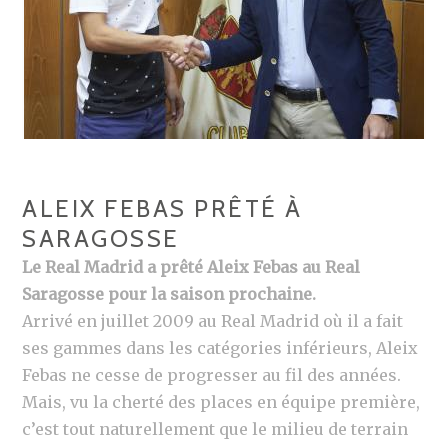
ALEIX FEBAS PRÊTÉ À
SARAGOSSE
Le Real Madrid a prêté Aleix Febas au Real
Saragosse pour la saison prochaine.
Arrivé en juillet 2009 au Real Madrid où il a fait
ses gammes dans les catégories inférieurs, Aleix
Febas ne cesse de progresser au fil des années.
Mais, vu la cherté des places en équipe première,
c’est tout naturellement que le milieu de terrain